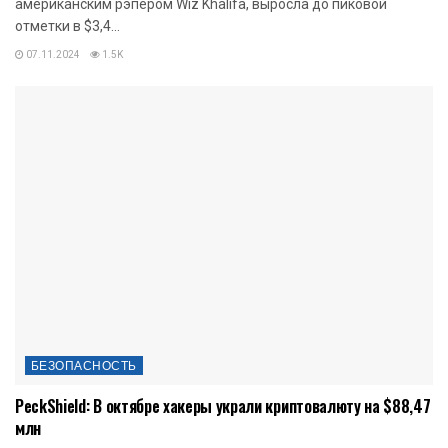
американским рэпером Wiz Khalifa, выросла до пиковой
отметки в $3,4...
07.11.2024
1.5K
БЕЗОПАСНОСТЬ
PeckShield: В октябре хакеры украли криптовалюту на $88,47
млн