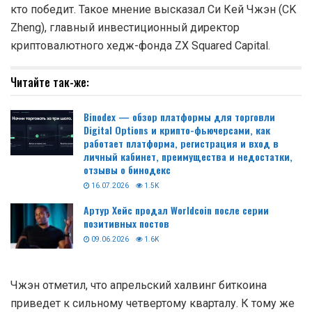
кто победит. Такое мнение высказал Си Кей Чжэн (CK
Zheng), главный инвестиционный директор
криптовалютного хедж-фонда ZX Squared Capital.
Читайте так-же:
Binodex — обзор платформы для торговли
Digital Options и крипто-фьючерсами, как
работает платформа, регистрация и вход в
личный кабинет, преимущества и недостатки,
отзывы о бинодекс
16.07.2026
1.5K
Артур Хейс продал Worldcoin после серии
позитивных постов
09.06.2026
1.6K
Чжэн отметил, что апрельский халвинг биткоина
приведет к сильному четвертому кварталу. К тому же