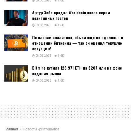
09.06.2026
1.6K
Артур Хейс продал Worldcoin после серии
позитивных постов
09.06.2026
1.6K
По словам аналитика, «быки еще не сдались» в
отношении биткоина — так он оценил текущую
ситуацию!
08.06.2026
1.6K
Bitmine купила 126 971 ETH на $207 млн на фоне
падения рынка
08.06.2026
1.6K
Главная
Новости криптовалют