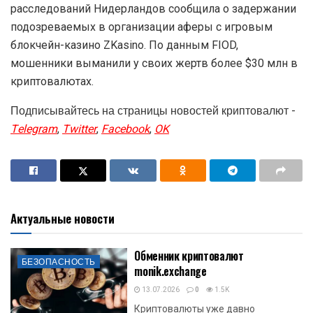
расследований Нидерландов сообщила о задержании
подозреваемых в организации аферы с игровым
блокчейн-казино ZKasino. По данным FIOD,
мошенники выманили у своих жертв более $30 млн в
криптовалютах.
Подписывайтесь на страницы новостей криптовалют -
Telegram
,
Twitter
,
Facebook
,
OK
Актуальные новости
Обменник криптовалют
БЕЗОПАСНОСТЬ
monik.exchange
13.07.2026
0
1.5K
Криптовалюты уже давно