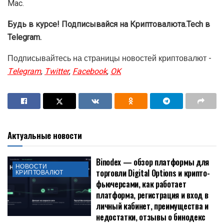
необходимости.
В июне Apple анонсировала масштабную инициативу в
области ИИ Apple Intelligence, которая включает
интеграцию ChatGPT.
Вскоре Илон Маск пригрозил запретить устройства
Apple в своих компаниях в случае добавления чат-бота
от OpenAI в операционные системы для iPhone, iPad и
Mac.
Будь в курсе! Подписывайся на Криптовалюта.Tech в
Telegram.
Подписывайтесь на страницы новостей криптовалют -
Telegram
,
Twitter
,
Facebook
,
OK