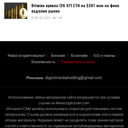
Артур Хейс продал Worldcoin после серии
позитивных постов
09.06.2026
1.6K
По словам аналитика, «быки еще не сдались» в
отношении биткоина — так он оценил текущую
ситуацию!
08.06.2026
1.6K
Bitmine купила 126 971 ETH на $207 млн на фоне
падения рынка
08.06.2026
1.6K
Новости криптовалют
Биткоин
Блокчейн
ICO и токены
Безопасность
Разместить статью