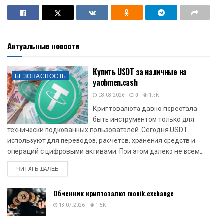
Актуальные новости
Купить USDT за наличные на
БЕЗОПАСНОСТЬ
yaobmen.cash
08.08.2026
0
1.5K
Криптовалюта давно перестала
быть инструментом только для
технически подкованных пользователей. Сегодня USDT
используют для переводов, расчетов, хранения средств и
операций с цифровыми активами. При этом далеко не всем...
DETAILS
ЧИТАТЬ ДАЛЕЕ
Обменник криптовалют monik.exchange
13.07.2026
1.5K