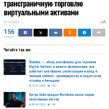
трансграничную торговлю
виртуальными активами
A
25.10.2024
A
156
SHARES
Читайте так-же:
Binodex — обзор платформы для торговли
Digital Options и крипто-фьючерсами, как
работает платформа, регистрация и вход в
личный кабинет, преимущества и недостатки,
отзывы о бинодекс
16.07.2026
1.5K
Артур Хейс продал Worldcoin после серии
позитивных постов
09.06.2026
1.6K