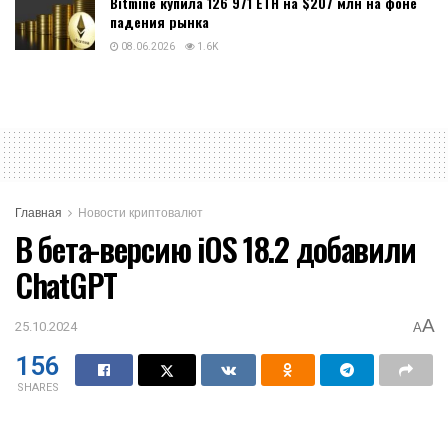
Bitmine купила 126 971 ETH на $207 млн на фоне
падения рынка
08.06.2026
1.6K
Главная
Новости криптовалют
В бета-версию iOS 18.2 добавили
ChatGPT
A
25.10.2024
A
156
SHARES