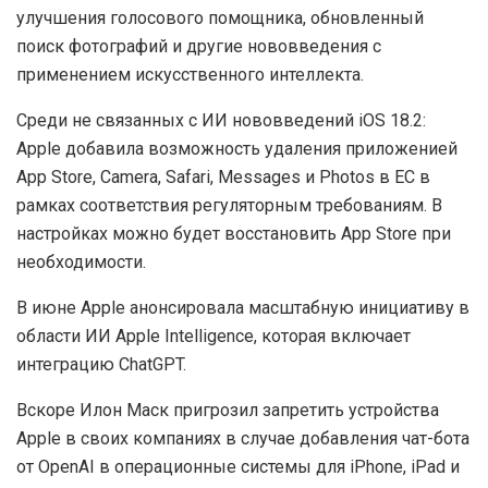
информацию на другой язык. Сервис получает доступ
к ChatGPT.
Image Playground способна генерировать изображения
на основе промптов или фотографий.
Публичный релиз iOS 18.1, iPadOS 18.1 и macOS
Sequoia 15.1 ожидается на следующей неделе. В нем
присутствует новый образ Siri, некоторые другие
улучшения голосового помощника, обновленный
поиск фотографий и другие нововведения с
применением искусственного интеллекта.
Среди не связанных с ИИ нововведений iOS 18.2:
Apple добавила возможность удаления приложенией
App Store, Camera, Safari, Messages и Photos в ЕС в
рамках соответствия регуляторным требованиям. В
настройках можно будет восстановить App Store при