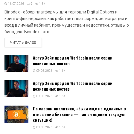
Актуальные новости
Binodex — обзор платформы для
НОВОСТИ
торговли Digital Options и крипто-
КРИПТОВАЛЮТ
фьючерсами, как работает
платформа, регистрация и вход в
личный кабинет, преимущества и
недостатки, отзывы о бинодекс
16.07.2026
0
1.5K
Binodex - обзор платформы для торговли Digital Options и
крипто-фьючерсами, как работает платформа, регистрация и
вход в личный кабинет, преимущества и недостатки, отзывы о
бинодекс Binodex - это...
DETAILS
ЧИТАТЬ ДАЛЕЕ
Артур Хейс продал Worldcoin после серии
позитивных постов
09.06.2026
1.6K