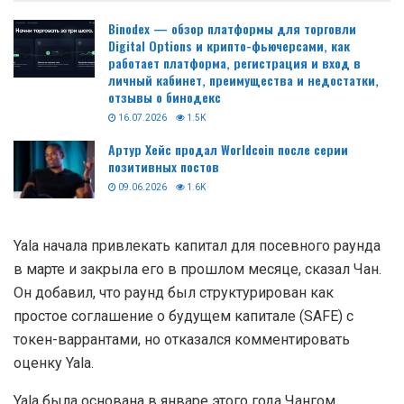
Binodex — обзор платформы для торговли
Digital Options и крипто-фьючерсами, как
работает платформа, регистрация и вход в
личный кабинет, преимущества и недостатки,
отзывы о бинодекс
16.07.2026
1.5K
Артур Хейс продал Worldcoin после серии
позитивных постов
09.06.2026
1.6K
Yala начала привлекать капитал для посевного раунда
в марте и закрыла его в прошлом месяце, сказал Чан.
Он добавил, что раунд был структурирован как
простое соглашение о будущем капитале (SAFE) с
токен-варрантами, но отказался комментировать
оценку Yala.
Yala была основана в январе этого года Чангом,