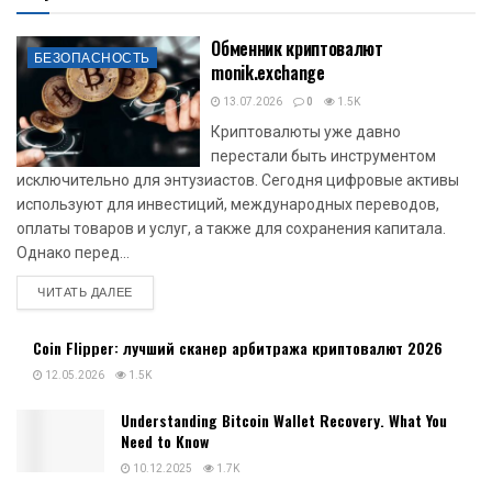
Обменник криптовалют
БЕЗОПАСНОСТЬ
monik.exchange
13.07.2026
0
1.5K
Криптовалюты уже давно
перестали быть инструментом
исключительно для энтузиастов. Сегодня цифровые активы
используют для инвестиций, международных переводов,
оплаты товаров и услуг, а также для сохранения капитала.
Однако перед...
DETAILS
ЧИТАТЬ ДАЛЕЕ
Coin Flipper: лучший сканер арбитража криптовалют 2026
12.05.2026
1.5K
Understanding Bitcoin Wallet Recovery. What You
Need to Know
10.12.2025
1.7K