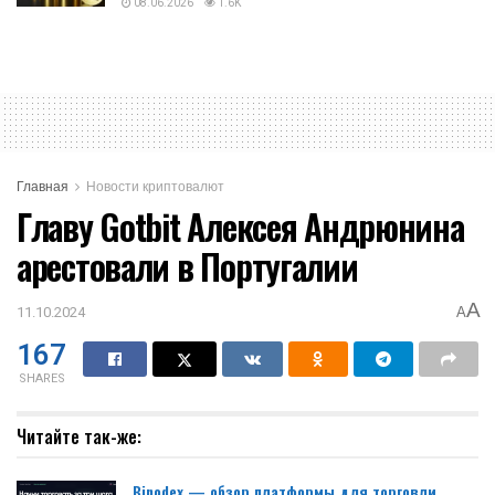
08.06.2026
1.6K
Главная
Новости криптовалют
Главу Gotbit Алексея Андрюнина
арестовали в Португалии
A
11.10.2024
A
167
SHARES
Читайте так-же:
Binodex — обзор платформы для торговли