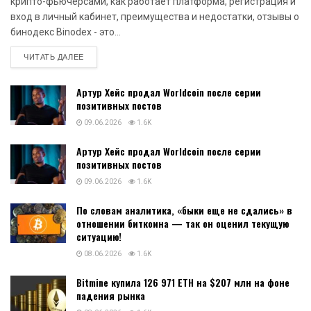
крипто-фьючерсами, как работает платформа, регистрация и
вход в личный кабинет, преимущества и недостатки, отзывы о
бинодекс Binodex - это...
DETAILS
ЧИТАТЬ ДАЛЕЕ
Артур Хейс продал Worldcoin после серии
позитивных постов
09.06.2026
1.6K
Артур Хейс продал Worldcoin после серии
позитивных постов
09.06.2026
1.6K
По словам аналитика, «быки еще не сдались» в
отношении биткоина — так он оценил текущую
ситуацию!
08.06.2026
1.6K
Bitmine купила 126 971 ETH на $207 млн на фоне
падения рынка