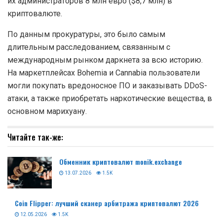
их администраторов 8 млн евро ($8,7 млн) в
криптовалюте.
По данным прокуратуры, это было самым
длительным расследованием, связанным с
международным рынком даркнета за всю историю.
На маркетплейсах Bohemia и Cannabia пользователи
могли покупать вредоносное ПО и заказывать DDoS-
атаки, а также приобретать наркотические вещества, в
основном марихуану.
Читайте так-же:
Обменник криптовалют monik.exchange
13.07.2026
1.5K
Coin Flipper: лучший сканер арбитража криптовалют 2026
12.05.2026
1.5K