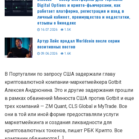
Digital Options и крипто-фьючерсами, как
работает платформа, регистрация и вход в
личный кабинет, преимущества и недостатки,
отзывы о бинодекс
16.07.2026
1.5K
Артур Хейс продал Worldcoin после серии
позитивных постов
09.06.2026
1.6K
В Португалии по запросу США задержали главу
криптовалютной компании-маркетмейкера Gotbit
Алексея Андрюнина. Это и другие задержания прошли
в рамках обвинений Минюста США против Gotbit и еще
трех компаний — ZM Quant, CLS Global и MyTrade. Все
они в той или иной форме предоставляли услуги
маркетмейкинга и создания ликвидности для
криптовалютных токенов, пишет РБК Крипто. Все
компании обвиняются […]