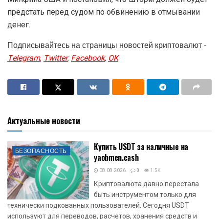
предстать перед судом по обвинению в отмывании
денег.
Подписывайтесь на страницы новостей криптовалют -
Telegram
,
Twitter
,
Facebook
,
OK
Актуальные новости
Купить USDT за наличные на
БЕЗОПАСНОСТЬ
yaobmen.cash
08.08.2026
0
1.5K
Криптовалюта давно перестала
быть инструментом только для
технически подкованных пользователей. Сегодня USDT
используют для переводов, расчетов, хранения средств и