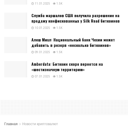
11.01.2025
1.5K
Служба маршалов США получила разрешение на
продажу конфискованных у Silk Road биткоинов
10.01.2025
1.5K
Алеш Михл: Национальный банк Чехии может
добавить в резерв «несколько биткоинов»
09.01.2025
1.5K
Amberdata: Биткоин скоро вернется на
«шестизначную территорию»
07.01.2025
1.5K
Главная
Новости криптовалют