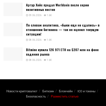
Артур Хейс продал Worldcoin после серии
позитивных постов
09.06.2026
1.6K
По словам аналитика, «быки еще не сдались» в
отношении биткоина — так он оценил текущую
ситуацию!
08.06.2026
1.6K
Bitmine купила 126 971 ETH на $207 млн на фоне
падения рынка
08.06.2026
1.6K
Новости криптовалют
Биткоин
Блокчейн
ICO и токены
Безопасность
Разместить статью