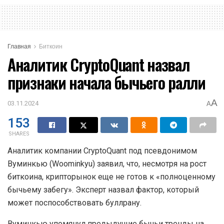
Главная
Биткоин
Аналитик CryptoQuant назвал
признаки начала бычьего ралли
A
03.11.2024
A
153
SHARES
Аналитик компании CryptoQuant под псевдонимом
Вуминкью (Woominkyu) заявил, что, несмотря на рост
биткоина, крипторынок еще не готов к «полноценному
бычьему забегу». Эксперт назвал фактор, который
может поспособствовать буллрану.
Вуминкью упомянул предыдущие бычьи тренды на