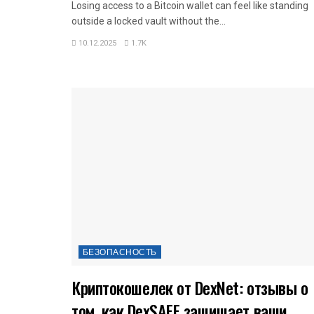
Losing access to a Bitcoin wallet can feel like standing
outside a locked vault without the...
10.12.2025
1.7K
БЕЗОПАСНОСТЬ
Криптокошелек от DexNet: отзывы о
том, как DexSAFE защищает ваши