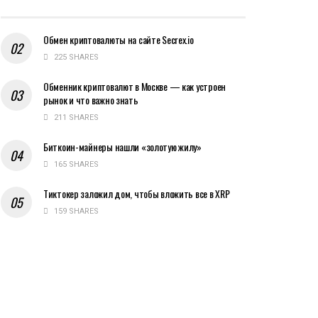
Обмен криптовалюты на сайте Secrex.io
225 SHARES
Обменник криптовалют в Москве — как устроен
рынок и что важно знать
211 SHARES
Биткоин-майнеры нашли «золотую жилу»
165 SHARES
Тиктокер заложил дом, чтобы вложить все в XRP
159 SHARES