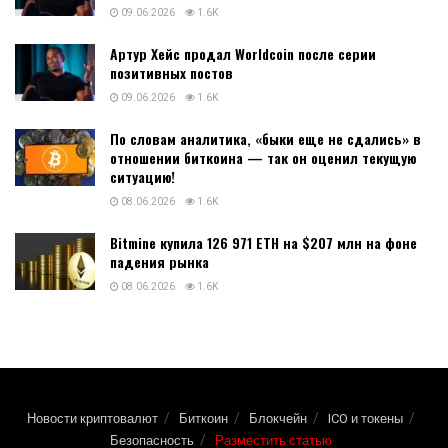
09.06.2026
1.6K
Артур Хейс продал Worldcoin после серии
позитивных постов
09.06.2026
1.6K
По словам аналитика, «быки еще не сдались» в
отношении биткоина — так он оценил текущую
ситуацию!
08.06.2026
1.6K
Bitmine купила 126 971 ETH на $207 млн на фоне
падения рынка
08.06.2026
1.6K
Новости криптовалют
Биткоин
Блокчейн
ICO и токены
Безопасность
Разместить статью