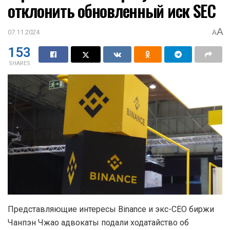
отклонить обновленный иск SEC
A
07.11.2024
A
153
SHARES
Представляющие интересы Binance и экс-CEO биржи
Чанпэн Чжао адвокаты подали ходатайство об