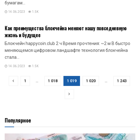
бумагам...
14.06.2023
1.5K
НОВОСТИ КРИПТОВАЛЮТ
Как преимущества блокчейна меняют нашу повседневную
жизнь и будущее
Блокчейн happycoin.club 2 ч Время прочтения: ~2 м В быстро
меняющемся цифровом ландшафте технология блокчейна
стала...
14.06.2023
1.5K
1
…
1 018
1 019
1 020
…
1 243
Популярное