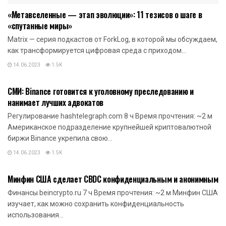
«Метавселенные — этап эволюции»: 11 тезисов о шаге в
«спутанные миры»
Matrix — серия подкастов от ForkLog, в которой мы обсуждаем,
как трансформируется цифровая среда с приходом...
14.06.2023
1.5K
НОВОСТИ КРИПТОВАЛЮТ
СМИ: Binance готовится к уголовному преследованию и
нанимает лучших адвокатов
Регулирование hashtelegraph.com 8 ч Время прочтения: ~2 м
Американское подразделение крупнейшей криптовалютной
биржи Binance укрепила свою...
14.06.2023
1.5K
НОВОСТИ КРИПТОВАЛЮТ
Минфин США сделает CBDC конфиденциальным и анонимным
Финансы beincrypto.ru 7 ч Время прочтения: ~2 м Минфин США
изучает, как можно сохранить конфиденциальность
использования...