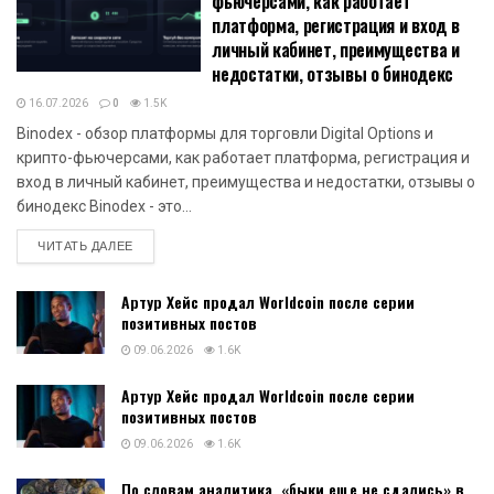
фьючерсами, как работает
платформа, регистрация и вход в
личный кабинет, преимущества и
недостатки, отзывы о бинодекс
16.07.2026
0
1.5K
Binodex - обзор платформы для торговли Digital Options и
крипто-фьючерсами, как работает платформа, регистрация и
вход в личный кабинет, преимущества и недостатки, отзывы о
бинодекс Binodex - это...
DETAILS
ЧИТАТЬ ДАЛЕЕ
Артур Хейс продал Worldcoin после серии
позитивных постов
09.06.2026
1.6K
Артур Хейс продал Worldcoin после серии
позитивных постов
09.06.2026
1.6K
По словам аналитика, «быки еще не сдались» в