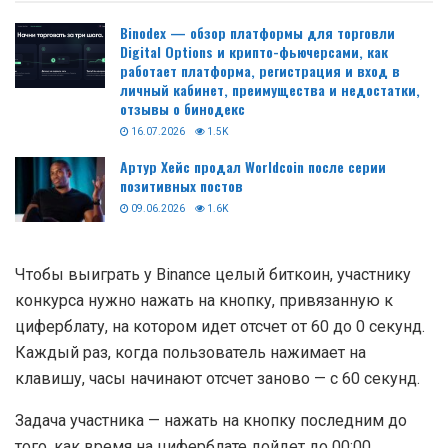
Binodex — обзор платформы для торговли
Digital Options и крипто-фьючерсами, как
работает платформа, регистрация и вход в
личный кабинет, преимущества и недостатки,
отзывы о бинодекс
16.07.2026
1.5K
Артур Хейс продал Worldcoin после серии
позитивных постов
09.06.2026
1.6K
Чтобы выиграть у Binance целый биткоин, участнику
конкурса нужно нажать на кнопку, привязанную к
циферблату, на котором идет отсчет от 60 до 0 секунд.
Каждый раз, когда пользователь нажимает на
клавишу, часы начинают отсчет заново — с 60 секунд.
Задача участника — нажать на кнопку последним до
того, как время на циферблате дойдет до 00:00.