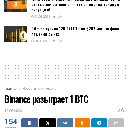
отношении биткоина — так он оценил текущую
ситуацию!
08.06.2026
1.6K
Bitmine купила 126 971 ETH на $207 млн на фоне
падения рынка
08.06.2026
1.6K
Главная
Новости криптовалют
Binance разыграет 1 BTC
A
14.06.2023
A
154
SHARES