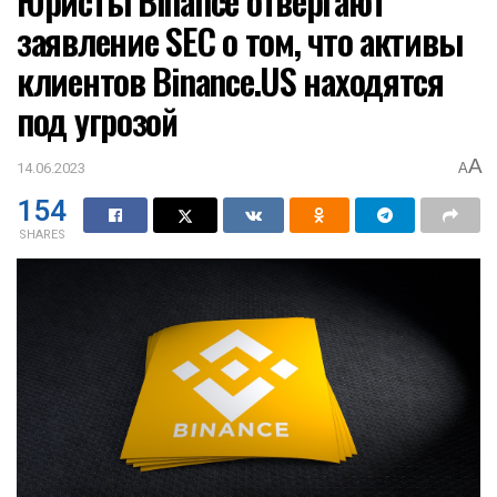
Юристы Binance отвергают
заявление SEC о том, что активы
клиентов Binance.US находятся
под угрозой
A
14.06.2023
A
154
SHARES