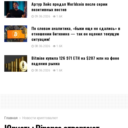
Артур Хейс продал Worldcoin после серии
позитивных постов
09.06.2026
1.6K
По словам аналитика, «быки еще не сдались» в
отношении биткоина — так он оценил текущую
ситуацию!
08.06.2026
1.6K
Bitmine купила 126 971 ETH на $207 млн на фоне
падения рынка
08.06.2026
1.6K
Главная
Новости криптовалют