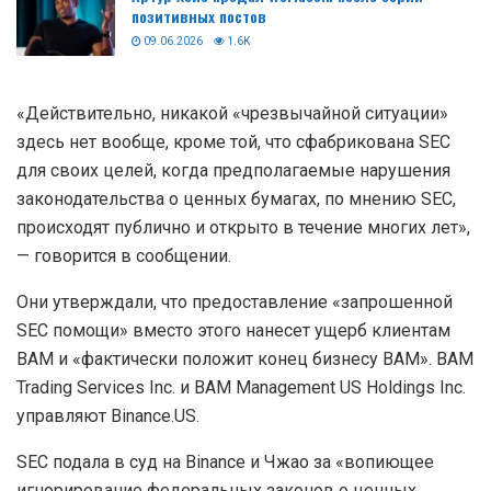
позитивных постов
09.06.2026
1.6K
«Действительно, никакой «чрезвычайной ситуации»
здесь нет вообще, кроме той, что сфабрикована SEC
для своих целей, когда предполагаемые нарушения
законодательства о ценных бумагах, по мнению SEC,
происходят публично и открыто в течение многих лет»,
— говорится в сообщении.
Они утверждали, что предоставление «запрошенной
SEC помощи» вместо этого нанесет ущерб клиентам
BAM и «фактически положит конец бизнесу BAM». BAM
Trading Services Inc. и BAM Management US Holdings Inc.
управляют Binance.US.
SEC подала в суд на Binance и Чжао за «вопиющее
игнорирование федеральных законов о ценных