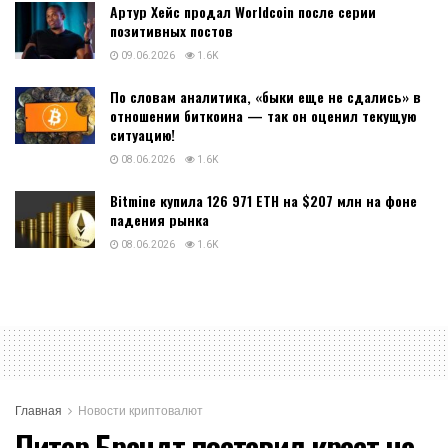
Артур Хейс продал Worldcoin после серии
позитивных постов
09.06.2026
1.6K
По словам аналитика, «быки еще не сдались» в
отношении биткоина — так он оценил текущую
ситуацию!
08.06.2026
1.6K
Bitmine купила 126 971 ETH на $207 млн на фоне
падения рынка
08.06.2026
1.6K
Главная
Новости криптовалют
Питер Брандт поставил крест на