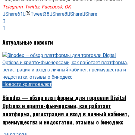
Telegram
,
Twitter
,
Facebook
,
OK
Share
61
Tweet
38
Share
8
Share
Share
Актуальные новости
Новости криптовалют
Binodex — обзор платформы для торговли Digital
Options и крипто-фьючерсами, как работает
платформа, регистрация и вход в личный кабинет,
преимущества и недостатки, отзывы о бинодекс