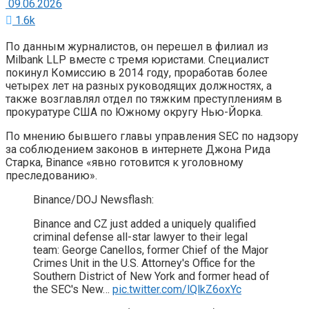
09.06.2026
1.6k
По данным журналистов, он перешел в филиал из
Milbank LLP вместе с тремя юристами. Специалист
покинул Комиссию в 2014 году, проработав более
четырех лет на разных руководящих должностях, а
также возглавлял отдел по тяжким преступлениям в
прокуратуре США по Южному округу Нью-Йорка.
По мнению бывшего главы управления SEC по надзору
за соблюдением законов в интернете Джона Рида
Старка, Binance «явно готовится к уголовному
преследованию».
Binance/DOJ Newsflash:
Binance and CZ just added a uniquely qualified
criminal defense all-star lawyer to their legal
team: George Canellos, former Chief of the Major
Crimes Unit in the U.S. Attorney's Office for the
Southern District of New York and former head of
the SEC's New…
pic.twitter.com/lQlkZ6oxYc