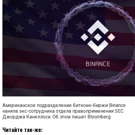
Реклама
Смотреть все результаты
Американское подразделение биткоин-биржи Binance
наняла экс-сотрудника отдела правоприменения SEC
Джорджа Канеллоса. Об этом пишет Bloomberg.
Читайте так-же: