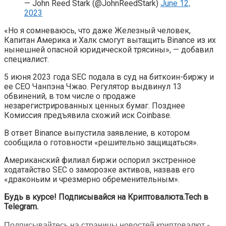
— John Reed Stark (@JohnReedStark)
June 12,
2023
«Но я сомневаюсь, что даже Железный человек,
Капитан Америка и Халк смогут вытащить Binance из их
нынешней опасной юридической трясины», — добавил
специалист.
5 июня 2023 года SEC подала в суд на биткоин-биржу и
ее CEO Чанпэна Чжао. Регулятор выдвинул 13
обвинений, в том числе о продаже
незарегистрированных ценных бумаг. Позднее
Комиссия предъявила схожий иск Coinbase.
В ответ Binance выпустила заявление, в котором
сообщила о готовности «решительно защищаться».
Американский филиал биржи оспорил экстренное
ходатайство SEC о заморозке активов, назвав его
«драконьим и чрезмерно обременительным».
Будь в курсе! Подписывайся на Криптовалюта.Tech в
Telegram.
Подписывайтесь на страницы новостей криптовалют -