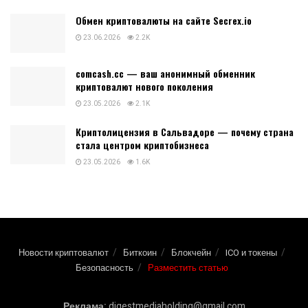
Обмен криптовалюты на сайте Secrex.io
23.06.2026
2.2K
comcash.cc — ваш анонимный обменник
криптовалют нового поколения
23.05.2026
2.1K
Криптолицензия в Сальвадоре — почему страна
стала центром криптобизнеса
23.05.2026
1.6K
Новости криптовалют
Биткоин
Блокчейн
ICO и токены
Безопасность
Разместить статью
Реклама:
digestmediaholding@gmail.com