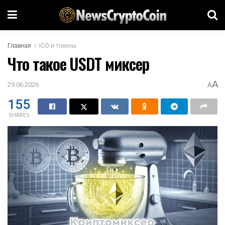
Главная
ICO и токены
Что такое USDT миксер
A
29.06.2026
A
155
SHARES