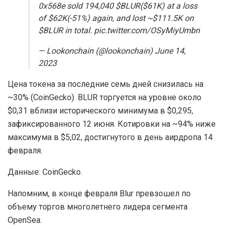
0x568e sold 194,040 $BLUR($61K) at a loss
of $62K(-51%) again, and lost ~$111.5K on
$BLUR in total. pic.twitter.com/OSyMiyUmbn
— Lookonchain (@lookonchain) June 14,
2023
Цена токена за последние семь дней снизилась на
~30% (CoinGecko). BLUR торгуется на уровне около
$0,31 вблизи исторического минимума в $0,295,
зафиксированного 12 июня. Котировки на ~94% ниже
максимума в $5,02, достигнутого в день аирдропа 14
февраля.
Данные: CoinGecko.
Напомним, в конце февраля Blur превзошел по
объему торгов многолетнего лидера сегмента
OpenSea.