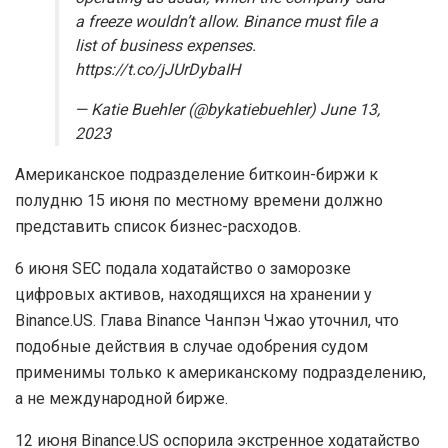
a freeze wouldn’t allow. Binance must file a
list of business expenses.
https://t.co/jJUrDybaIH
— Katie Buehler (@bykatiebuehler) June 13,
2023
Американское подразделение биткоин-биржи к
полудню 15 июня по местному времени должно
представить список бизнес-расходов.
6 июня SEC подала ходатайство о заморозке
цифровых активов, находящихся на хранении у
Binance.US. Глава Binance Чанпэн Чжао уточнил, что
подобные действия в случае одобрения судом
применимы только к американскому подразделению,
а не международной бирже.
12 июня Binance.US оспорила экстренное ходатайство