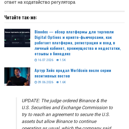
ответ на ходатайство регулятора.
Читайте так-же:
Binodex — обзор платформы для торговли
Digital Options и крипто-фьючерсами, как
работает платформа, регистрация и вход в
личный кабинет, преимущества и недостатки,
отзывы о бинодекс
16.07.2026
1.5K
Артур Хейс продал Worldcoin после серии
позитивных постов
09.06.2026
1.6K
UPDATE: The judge ordered Binance & the
U.S. Securities and Exchange Commission to
try to reach an agreement to secure the U.S.
assets but allow Binance to continue
operating as usual, which the company said