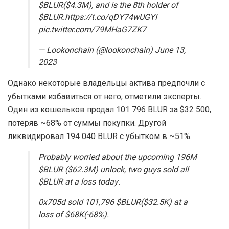
$BLUR($4.3M), and is the 8th holder of
$BLUR.https://t.co/qDY74wUGYI
pic.twitter.com/79MHaG7ZK7
— Lookonchain (@lookonchain) June 13,
2023
Однако некоторые владельцы актива предпочли с
убытками избавиться от него, отметили эксперты.
Один из кошельков продал 101 796 BLUR за $32 500,
потеряв ~68% от суммы покупки. Другой
ликвидировал 194 040 BLUR с убытком в ~51%.
Probably worried about the upcoming 196M
$BLUR ($62.3M) unlock, two guys sold all
$BLUR at a loss today.
0x705d sold 101,796 $BLUR($32.5K) at a
loss of $68K(-68%).