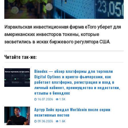
Израильская инвестиционная фирма eToro уберет для
американских инвесторов токены, которые
засветились в исках биржевого регулятора США.
Читайте так-же:
Binodex — обзор платформы для торговли
Digital Options и крипто-фьючерсами, как
работает платформа, регистрация и вход в
личный кабинет, преимущества и недостатки,
отзывы о бинодекс
16.07.2026
1.5K
Артур Хейс продал Worldcoin после серии
позитивных постов
09.06.2026
1.6K