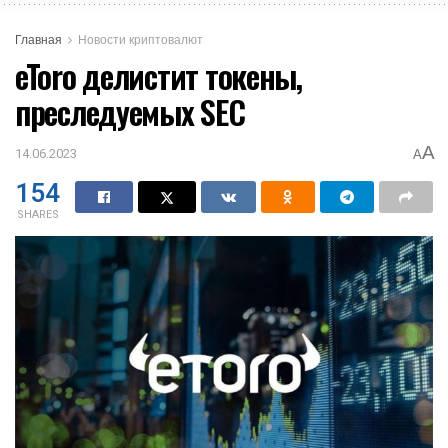
Главная
Новости криптовалют
eToro делистит токены,
преследуемых SEC
A
14.06.2023
A
154
SHARES