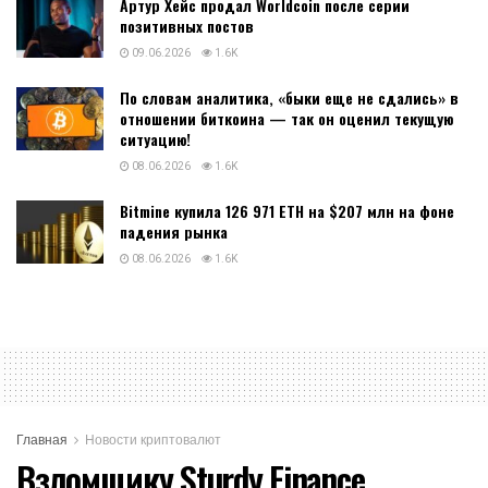
Артур Хейс продал Worldcoin после серии
позитивных постов
09.06.2026
1.6K
По словам аналитика, «быки еще не сдались» в
отношении биткоина — так он оценил текущую
ситуацию!
08.06.2026
1.6K
Bitmine купила 126 971 ETH на $207 млн на фоне
падения рынка
08.06.2026
1.6K
Главная
Новости криптовалют
Взломщику Sturdy Finance