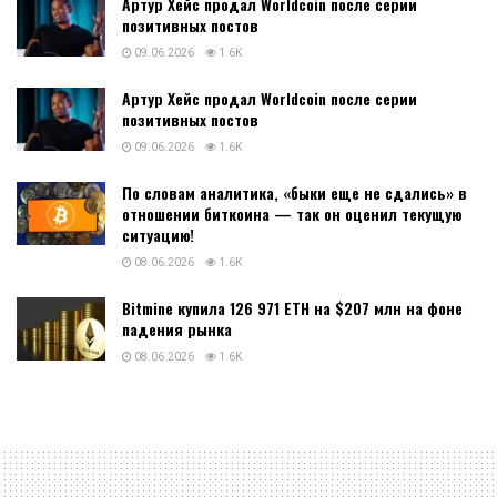
Артур Хейс продал Worldcoin после серии
позитивных постов
09.06.2026
1.6K
Артур Хейс продал Worldcoin после серии
позитивных постов
09.06.2026
1.6K
По словам аналитика, «быки еще не сдались» в
отношении биткоина — так он оценил текущую
ситуацию!
08.06.2026
1.6K
Bitmine купила 126 971 ETH на $207 млн на фоне
падения рынка
08.06.2026
1.6K