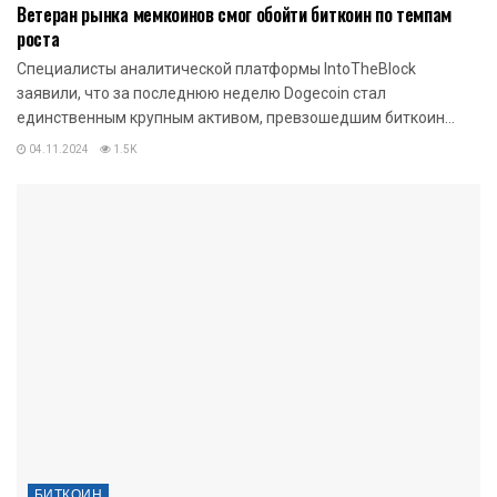
Ветеран рынка мемкоинов смог обойти биткоин по темпам
роста
Специалисты аналитической платформы IntoTheBlock
заявили, что за последнюю неделю Dogecoin стал
единственным крупным активом, превзошедшим биткоин...
04.11.2024
1.5K
БИТКОИН