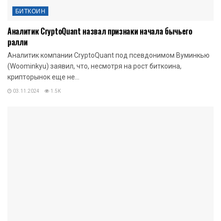
БИТКОИН
Аналитик CryptoQuant назвал признаки начала бычьего
ралли
Аналитик компании CryptoQuant под псевдонимом Вуминкью
(Woominkyu) заявил, что, несмотря на рост биткоина,
крипторынок еще не...
03.11.2024
1.5K