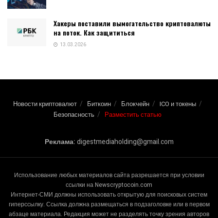
Хакеры поставили вымогательство криптовалюты
на поток. Как защититься
13.03.2026
Новости криптовалют
Биткоин
Блокчейн
ICO и токены
Безопасность
Разместить статью
Реклама:
digestmediaholding@gmail.com
Использование любых материалов сайта разрешается при условии
ссылки на Newscryptocoin.com
Интернет-СМИ должны использовать открытую для поисковых систем
гиперссылку. Ссылка должна размещаться в подзаголовке или в первом
абзаце материала. Редакция может не разделять точку зрения авторов