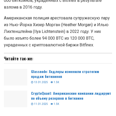
000 биткоинов, украденных с Bitfinex в результате
взлома в 2016 году.
Американская полиция арестовала супружескую пару
из Нью-Йорка Хизер Морган (Heather Morgan) и Илью
Лихтенштейна (Ilya Lichtenstein) в 2022 году. У них
было изъято более 94 000 BTC из 120 000 ВТС,
украденных с криптовалютной биржи Bitfinex.
Читайте так-же:
Glassnode: Ходлеры изменили стратегию
продаж биткоинов
13.01.2025
1.5K
CryptoQuant: Американские компании лидируют
по объему резервов в биткоине
11.01.2025
1.5K