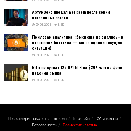
Артур Хейс продал Worldcoin после серии
позитивных постов
09.06.2026
1.6K
По словам аналитика, «быки еще не сдались» в
отношении биткоина — так он оценил текущую
ситуацию!
08.06.2026
1.6K
Bitmine купила 126 971 ETH на $207 млн на фоне
падения рынка
08.06.2026
1.6K
Новости криптовалют
Биткоин
Блокчейн
ICO и токены
Безопасность
Разместить статью