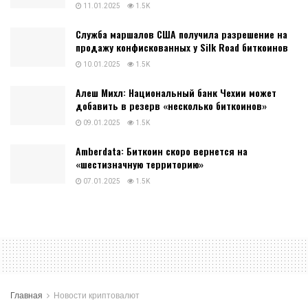
11.01.2025
1.5K
Служба маршалов США получила разрешение на
продажу конфискованных у Silk Road биткоинов
10.01.2025
1.5K
Алеш Михл: Национальный банк Чехии может
добавить в резерв «несколько биткоинов»
09.01.2025
1.5K
Amberdata: Биткоин скоро вернется на
«шестизначную территорию»
07.01.2025
1.5K
Главная
Новости криптовалют