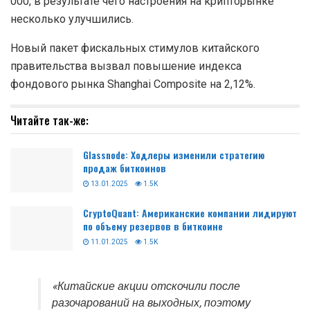
000, в результате чего настроения на крипторынке
несколько улучшились.
Новый пакет фискальных стимулов китайского
правительства вызвал повышение индекса
фондового рынка Shanghai Composite на 2,12%.
Читайте так-же:
Glassnode: Ходлеры изменили стратегию
продаж биткоинов
13.01.2025
1.5K
CryptoQuant: Американские компании лидируют
по объему резервов в биткоине
11.01.2025
1.5K
«Китайские акции отскочили после
разочарований на выходных, поэтому