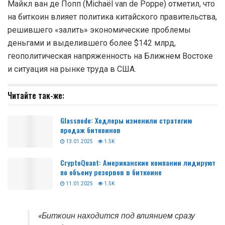
Майкл ван де Попп (Michaël van de Poppe) отметил, что
на биткоин влияет политика китайского правительства,
решившего «залить» экономические проблемы
деньгами и выделившего более $142 млрд,
геополитическая напряженность на Ближнем Востоке
и ситуация на рынке труда в США.
Читайте так-же:
Glassnode: Ходлеры изменили стратегию
продаж биткоинов
13.01.2025
1.5K
CryptoQuant: Американские компании лидируют
по объему резервов в биткоине
11.01.2025
1.5K
«Биткоин находится под влиянием сразу