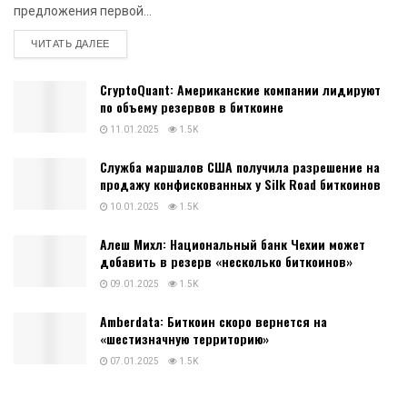
предложения первой...
DETAILS
ЧИТАТЬ ДАЛЕЕ
CryptoQuant: Американские компании лидируют
по объему резервов в биткоине
11.01.2025
1.5K
Служба маршалов США получила разрешение на
продажу конфискованных у Silk Road биткоинов
10.01.2025
1.5K
Алеш Михл: Национальный банк Чехии может
добавить в резерв «несколько биткоинов»
09.01.2025
1.5K
Amberdata: Биткоин скоро вернется на
«шестизначную территорию»
07.01.2025
1.5K