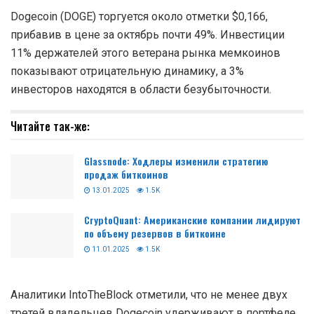
Dogecoin (DOGE) торгуется около отметки $0,166,
прибавив в цене за октябрь почти 49%. Инвестиции
11% держателей этого ветерана рынка мемкоинов
показывают отрицательную динамику, а 3%
инвесторов находятся в области безубыточности.
Читайте так-же:
Glassnode: Ходлеры изменили стратегию
продаж биткоинов
13.01.2025
1.5K
CryptoQuant: Американские компании лидируют
по объему резервов в биткоине
11.01.2025
1.5K
Аналитики IntoTheBlock отметили, что не менее двух
третей владельцев Dogecoin удерживают в портфеле