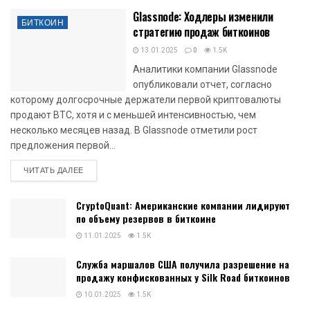
Glassnode: Ходлеры изменили
БИТКОИН
стратегию продаж биткоинов
13.01.2025
0
1.5K
Аналитики компании Glassnode
опубликовали отчет, согласно
которому долгосрочные держатели первой криптовалюты
продают BTC, хотя и с меньшей интенсивностью, чем
несколько месяцев назад. В Glassnode отметили рост
предложения первой...
DETAILS
ЧИТАТЬ ДАЛЕЕ
CryptoQuant: Американские компании лидируют
по объему резервов в биткоине
11.01.2025
1.5K
Служба маршалов США получила разрешение на
продажу конфискованных у Silk Road биткоинов
10.01.2025
1.5K