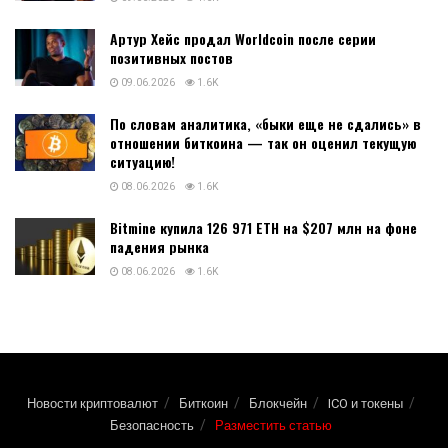
Артур Хейс продал Worldcoin после серии
позитивных постов
09.06.2026
1.6K
По словам аналитика, «быки еще не сдались» в
отношении биткоина — так он оценил текущую
ситуацию!
08.06.2026
1.6K
Bitmine купила 126 971 ETH на $207 млн на фоне
падения рынка
08.06.2026
1.6K
Новости криптовалют
Биткоин
Блокчейн
ICO и токены
Безопасность
Разместить статью