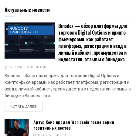
Актуальные новости
Binodex — обзор платформы для
НОВОСТИ
торговли Digital Options и крипто-
КРИПТОВАЛЮТ
фьючерсами, как работает
платформа, регистрация и вход в
личный кабинет, преимущества и
недостатки, отзывы о бинодекс
16.07.2026
0
1.5K
Binodex - обзор платформы для торговли Digital Options и
крипто-фьючерсами, как работает платформа, регистрация и
вход в личный кабинет, преимущества и недостатки, отзывы о
бинодекс Binodex - это...
DETAILS
ЧИТАТЬ ДАЛЕЕ
Артур Хейс продал Worldcoin после серии
позитивных постов
09.06.2026
1.6K