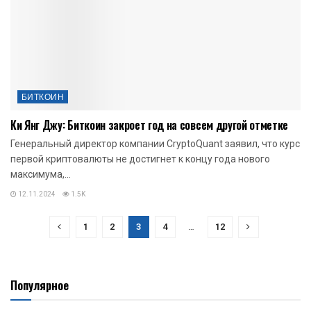
БИТКОИН
Ки Янг Джу: Биткоин закроет год на совсем другой отметке
Генеральный директор компании CryptoQuant заявил, что курс
первой криптовалюты не достигнет к концу года нового
максимума,...
12.11.2024
1.5K
1
2
3
4
…
12
Популярное