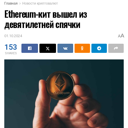
Главная
Новости криптовалют
Ethereum-кит вышел из
девятилетней спячки
A
01.10.2024
A
153
SHARES