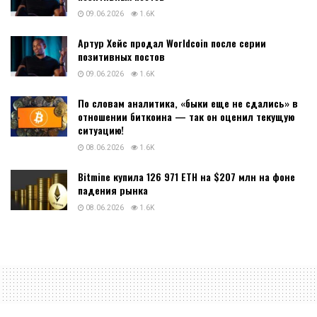
09.06.2026
1.6K
Артур Хейс продал Worldcoin после серии
позитивных постов
09.06.2026
1.6K
По словам аналитика, «быки еще не сдались» в
отношении биткоина — так он оценил текущую
ситуацию!
08.06.2026
1.6K
Bitmine купила 126 971 ETH на $207 млн на фоне
падения рынка
08.06.2026
1.6K