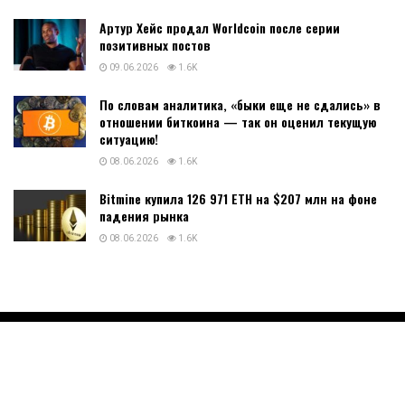
Артур Хейс продал Worldcoin после серии
позитивных постов
09.06.2026
1.6K
По словам аналитика, «быки еще не сдались» в
отношении биткоина — так он оценил текущую
ситуацию!
08.06.2026
1.6K
Bitmine купила 126 971 ETH на $207 млн на фоне
падения рынка
08.06.2026
1.6K
Новости криптовалют
Биткоин
Блокчейн
ICO и токены
Безопасность
Разместить статью