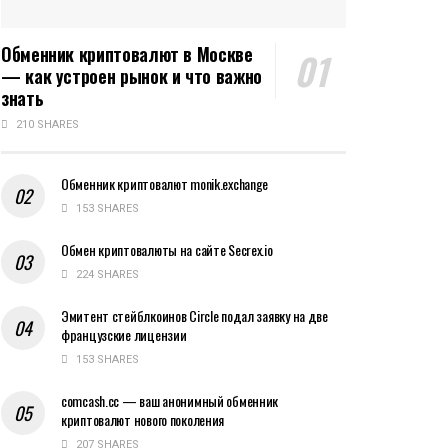
Обменник криптовалют в Москве
— как устроен рынок и что важно
знать
210 SHARES
Обменник криптовалют monik.exchange
153 SHARES
Обмен криптовалюты на сайте Secrex.io
224 SHARES
Эмитент стейблкоинов Circle подал заявку на две
французские лицензии
153 SHARES
comcash.cc — ваш анонимный обменник
криптовалют нового поколения
207 SHARES