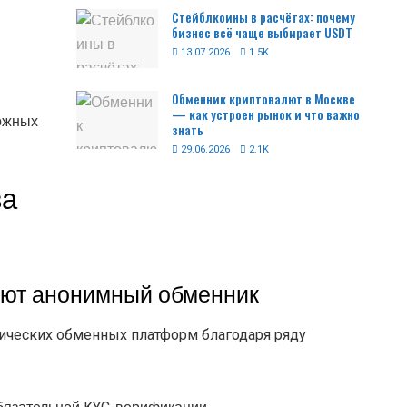
Стейблкоины в расчётах: почему
бизнес всё чаще выбирает USDT
13.07.2026
1.5K
Обменник криптовалют в Москве
— как устроен рынок и что важно
ложных
знать
29.06.2026
2.1K
ва
ают анонимный обменник
сических обменных платформ благодаря ряду