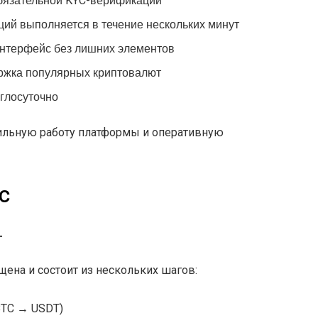
бязательной KYC-верификации
ий выполняется в течение нескольких минут
нтерфейс без лишних элементов
ржка популярных криптовалют
углосуточно
ильную работу платформы и оперативную
c
т
ена и состоит из нескольких шагов:
BTC → USDT)