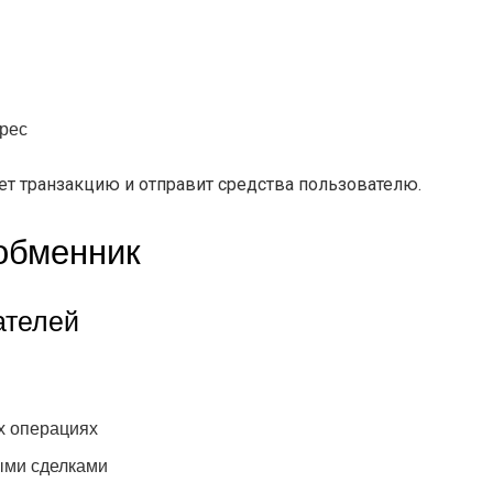
дрес
ет транзакцию и отправит средства пользователю.
 обменник
ателей
х операциях
ыми сделками