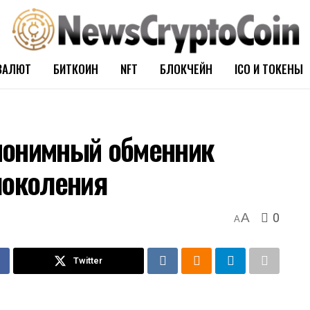
ВАЛЮТ
БИТКОИН
NFT
БЛОКЧЕЙН
ICO И ТОКЕНЫ
нонимный обменник
поколения
0
A
A
Twitter