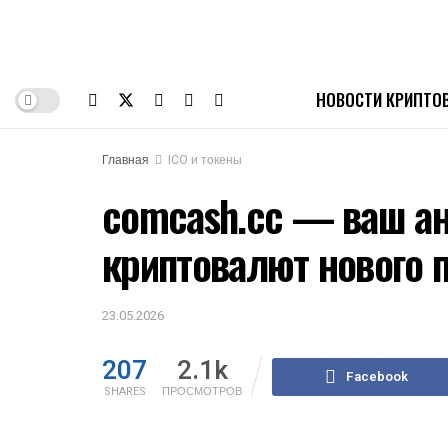
НОВОСТИ КРИПТО
Главная
ICO и токены
comcash.cc — ваш а
криптовалют нового 
23.05.2026
207
2.1k
Facebook
SHARES
ПРОСМОТРОВ