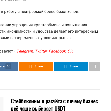
ь работу с платформой более безопасной.
авлении упрощения криптообмена и повышения
сти, анонимности и удобства делает его интересным
вами в современных условиях рынка.
овалют -
Telegram
,
Twitter
,
Facebook
,
OK
are
10
Share
Share
Стейблкоины в расчётах: почему бизнес
всё чаще выбирает USDT