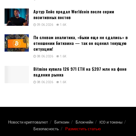
Артур Хейс продал Worldcoin после серии
позитивных постов
09.06.2026
1.6K
По словам аналитика, «быки еще не сдались» в
отношении биткоина — так он оценил текущую
ситуацию!
08.06.2026
1.6K
Bitmine купила 126 971 ETH на $207 млн на фоне
падения рынка
08.06.2026
1.6K
Новости криптовалют
Биткоин
Блокчейн
ICO и токены
Безопасность
Разместить статью