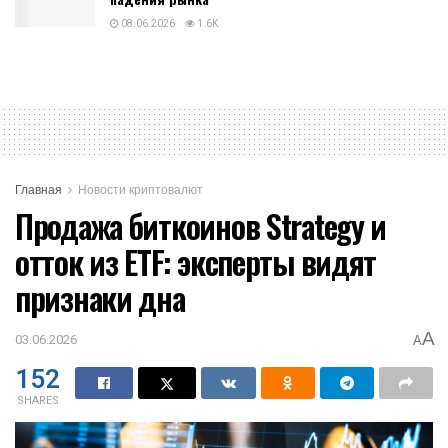
08.06.2026
1.6K
Главная
Новости криптовалют
Продажа биткоинов Strategy и
отток из ETF: эксперты видят
признаки дна
A
03.06.2026
A
152
SHARES