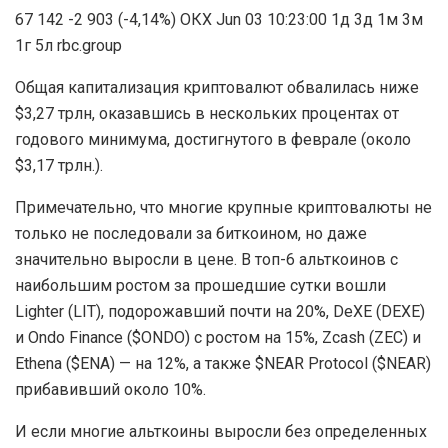
67 142 -2 903 (-4,14%) ОКХ Jun 03 10:23:00 1д 3д 1м 3м
1г 5л rbc.group
Общая капитализация криптовалют обвалилась ниже
$3,27 трлн, оказавшись в нескольких процентах от
годового минимума, достигнутого в феврале (около
$3,17 трлн.).
Примечательно, что многие крупные криптовалюты не
только не последовали за биткоином, но даже
значительно выросли в цене. В топ-6 альткоинов с
наибольшим ростом за прошедшие сутки вошли
Lighter (LIT), подорожавший почти на 20%, DeXE (DEXE)
и Ondo Finance ($ONDO) с ростом на 15%, Zcash (ZEC) и
Ethena ($ENA) — на 12%, а также $NEAR Protocol ($NEAR)
прибавивший около 10%.
И если многие альткоины выросли без определенных