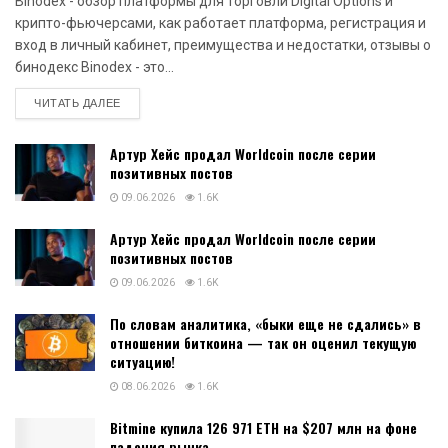
Binodex - обзор платформы для торговли Digital Options и
крипто-фьючерсами, как работает платформа, регистрация и
вход в личный кабинет, преимущества и недостатки, отзывы о
бинодекс Binodex - это...
DETAILS
ЧИТАТЬ ДАЛЕЕ
Артур Хейс продал Worldcoin после серии
позитивных постов
09.06.2026
1.6K
Артур Хейс продал Worldcoin после серии
позитивных постов
09.06.2026
1.6K
По словам аналитика, «быки еще не сдались» в
отношении биткоина — так он оценил текущую
ситуацию!
08.06.2026
1.6K
Bitmine купила 126 971 ETH на $207 млн на фоне
падения рынка