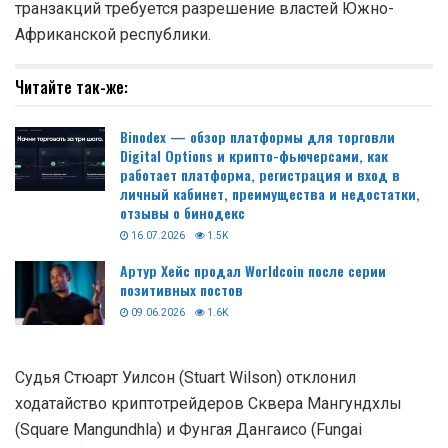
транзакций требуется разрешение властей Южно-
Африканской республики.
Читайте так-же:
Binodex — обзор платформы для торговли
Digital Options и крипто-фьючерсами, как
работает платформа, регистрация и вход в
личный кабинет, преимущества и недостатки,
отзывы о бинодекс
16.07.2026
1.5K
Артур Хейс продал Worldcoin после серии
позитивных постов
09.06.2026
1.6K
Судья Стюарт Уилсон (Stuart Wilson) отклонил
ходатайство криптотрейдеров Сквера Мангундхлы
(Square Mangundhla) и Фунгая Дангаисо (Fungai