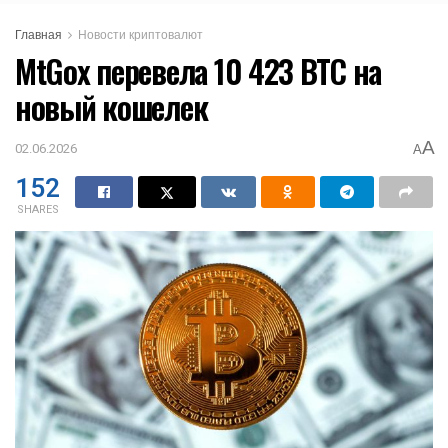
Главная
Новости криптовалют
MtGox перевела 10 423 BTC на
новый кошелек
A
02.06.2026
A
152
SHARES