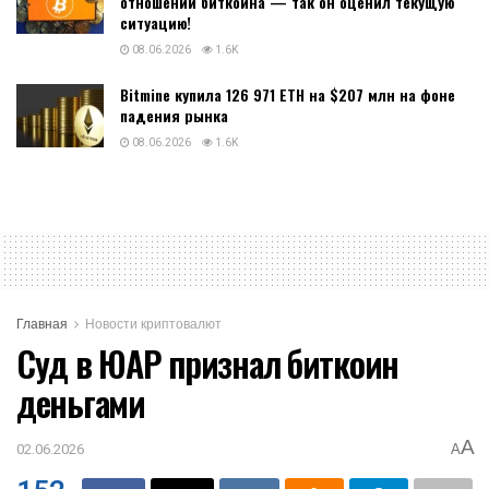
отношении биткоина — так он оценил текущую
ситуацию!
08.06.2026
1.6K
Bitmine купила 126 971 ETH на $207 млн на фоне
падения рынка
08.06.2026
1.6K
Главная
Новости криптовалют
Суд в ЮАР признал биткоин
деньгами
A
02.06.2026
A