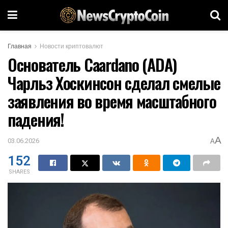
Главная
Новости криптовалют
Основатель Caardano (ADA)
Чарльз Хоскинсон сделал смелые
заявления во время масштабного
падения!
A
03.06.2026
A
152
SHARES