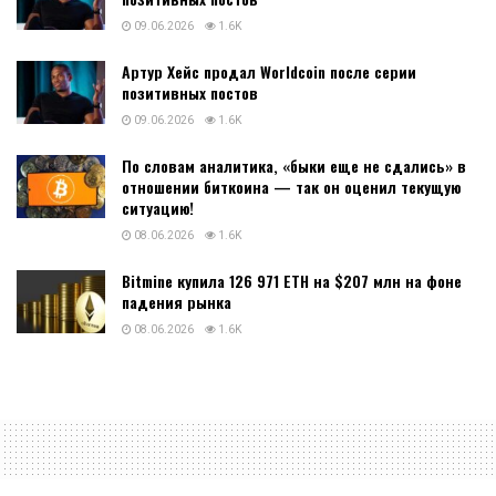
09.06.2026
1.6K
Артур Хейс продал Worldcoin после серии
позитивных постов
09.06.2026
1.6K
По словам аналитика, «быки еще не сдались» в
отношении биткоина — так он оценил текущую
ситуацию!
08.06.2026
1.6K
Bitmine купила 126 971 ETH на $207 млн на фоне
падения рынка
08.06.2026
1.6K