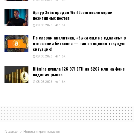
Артур Хейс продал Worldcoin после серии
позитивных постов
09.06.2026
1.6K
По словам аналитика, «быки еще не сдались» в
отношении биткоина — так он оценил текущую
ситуацию!
08.06.2026
1.6K
Bitmine купила 126 971 ETH на $207 млн на фоне
падения рынка
08.06.2026
1.6K
Главная
Новости криптовалют