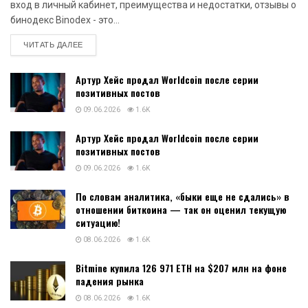
вход в личный кабинет, преимущества и недостатки, отзывы о
бинодекс Binodex - это...
DETAILS
ЧИТАТЬ ДАЛЕЕ
Артур Хейс продал Worldcoin после серии
позитивных постов
09.06.2026
1.6K
Артур Хейс продал Worldcoin после серии
позитивных постов
09.06.2026
1.6K
По словам аналитика, «быки еще не сдались» в
отношении биткоина — так он оценил текущую
ситуацию!
08.06.2026
1.6K
Bitmine купила 126 971 ETH на $207 млн на фоне
падения рынка
08.06.2026
1.6K