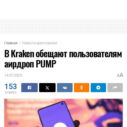
Главная
Новости криптовалют
В Kraken обещают пользователям
аирдроп PUMP
A
14.07.2025
A
153
SHARES