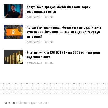
Артур Хейс продал Worldcoin после серии
позитивных постов
09.06.2026
1.6K
По словам аналитика, «быки еще не сдались» в
отношении биткоина — так он оценил текущую
ситуацию!
08.06.2026
1.6K
Bitmine купила 126 971 ETH на $207 млн на фоне
падения рынка
08.06.2026
1.6K
Главная
Новости криптовалют