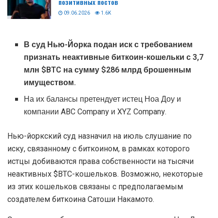
позитивных постов
09.06.2026
1.6K
В суд Нью-Йорка подан иск с требованием
признать неактивные биткоин-кошельки с 3,7
млн $BTC на сумму $286 млрд брошенным
имуществом.
На их балансы претендует истец Ноа Доу и
компании ABC Company и XYZ Company.
Нью-йоркский суд назначил на июль слушание по
иску, связанному с биткоином, в рамках которого
истцы добиваются права собственности на тысячи
неактивных $BTC-кошельков. Возможно, некоторые
из этих кошельков связаны с предполагаемым
создателем биткоина Сатоши Накамото.