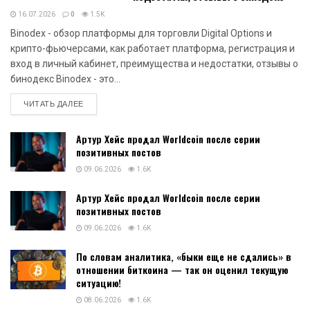
16.07.2026
0
1.5K
Binodex - обзор платформы для торговли Digital Options и
крипто-фьючерсами, как работает платформа, регистрация и
вход в личный кабинет, преимущества и недостатки, отзывы о
бинодекс Binodex - это...
DETAILS
ЧИТАТЬ ДАЛЕЕ
Артур Хейс продал Worldcoin после серии
позитивных постов
09.06.2026
1.6K
Артур Хейс продал Worldcoin после серии
позитивных постов
09.06.2026
1.6K
По словам аналитика, «быки еще не сдались» в
отношении биткоина — так он оценил текущую
ситуацию!
08.06.2026
1.6K