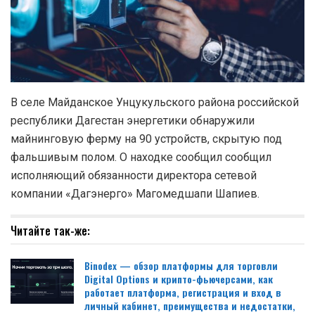
В селе Майданское Унцукульского района российской
республики Дагестан энергетики обнаружили
майнинговую ферму на 90 устройств, скрытую под
фальшивым полом. О находке сообщил сообщил
исполняющий обязанности директора сетевой
компании «Дагэнерго» Магомедшапи Шапиев.
Читайте так-же:
Binodex — обзор платформы для торговли
Digital Options и крипто-фьючерсами, как
работает платформа, регистрация и вход в
личный кабинет, преимущества и недостатки,