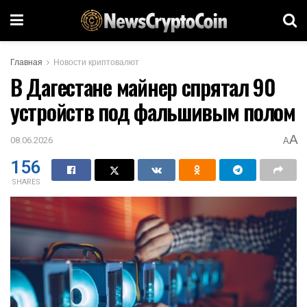
Главная
Новости криптовалют
В Дагестане майнер спрятал 90
устройств под фальшивым полом
A
08.06.2026
A
156
SHARES