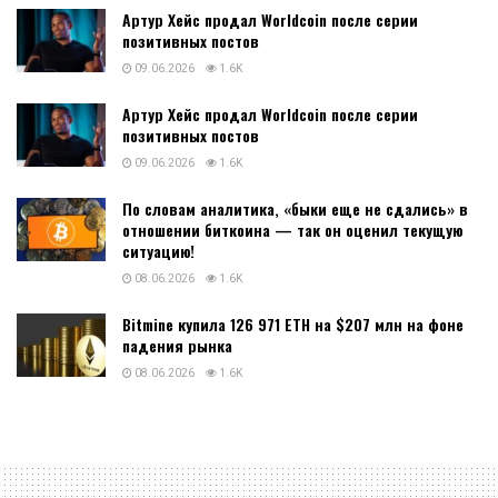
Артур Хейс продал Worldcoin после серии
позитивных постов
09.06.2026
1.6K
Артур Хейс продал Worldcoin после серии
позитивных постов
09.06.2026
1.6K
По словам аналитика, «быки еще не сдались» в
отношении биткоина — так он оценил текущую
ситуацию!
08.06.2026
1.6K
Bitmine купила 126 971 ETH на $207 млн на фоне
падения рынка
08.06.2026
1.6K