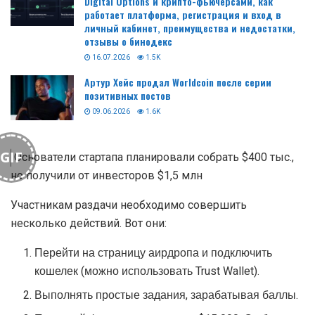
Digital Options и крипто-фьючерсами, как
работает платформа, регистрация и вход в
личный кабинет, преимущества и недостатки,
отзывы о бинодекс
16.07.2026
1.5K
Артур Хейс продал Worldcoin после серии
позитивных постов
09.06.2026
1.6K
GIF
Основатели стартапа планировали собрать $400 тыс.,
но получили от инвесторов $1,5 млн
Участникам раздачи необходимо совершить
несколько действий. Вот они:
Перейти на страницу аирдропа и подключить
кошелек (можно использовать Trust Wallet).
Выполнять простые задания, зарабатывая баллы.