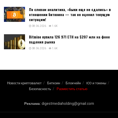
По словам аналитика, «быки еще не сдались» в
отношении биткоина — так он оценил текущую
ситуацию!
08.06.2026
1.6K
Bitmine купила 126 971 ETH на $207 млн на фоне
падения рынка
08.06.2026
1.6K
Новости криптовалют
Биткоин
Блокчейн
ICO и токены
Безопасность
Разместить статью
Реклама:
digestmediaholding@gmail.com