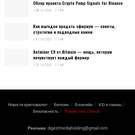
Обзор проекта Crypto Pump Signals for Binance
08.12.2025
1.8K
Как выгодно продать эфириум — советы,
стратегии и подводные камни
31.10.2025
1.6K
Antminer E9 от Bitmain — мощь, которую
почувствует каждый фермер
29.10.2025
1.6K
Новости криптовалют
Биткоин
Блокчейн
ICO и токены
Безопасность
Разместить статью
Реклама:
digestmediaholding@gmail.com