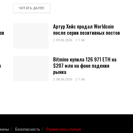
DETAILS
ЧИТАТЬ ДАЛЕЕ
Артур Хейс продал Worldcoin
ов
после серии позитивных постов
09.06.2026
1.6K
Bitmine купила 126 971 ETH на
и
$207 млн на фоне падения
рынка
08.06.2026
1.6K
окены
Безопасность
Разместить статью