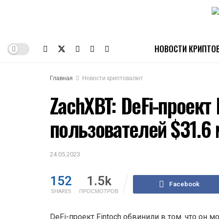
НОВОСТИ КРИПТО
Главная
Новости криптовалют
ZachXBT: DeFi-проект 
пользователей $31.6
24.05.2023
152
1.5k
Facebook
SHARES
ПРОСМОТРОВ
DeFi-проект Fintoch обвинили в том. что он м