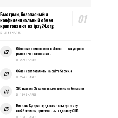
Быстрый, безопасный и
конфиденциальный обмен
криптовалют на ipay24.org
213 SHARES
Обменник криптовалют в Москве — как устроен
рынок и что важно знать
209 SHARES
Обмен криптовалюты на сайте Secrex.io
224 SHARES
SEC назвала 37 криптовалют ценными бумагами
159 SHARES
Виталик Бутерин предложил альтернативу
стейблкоинам, привязанным к доллару США
153 SHARES