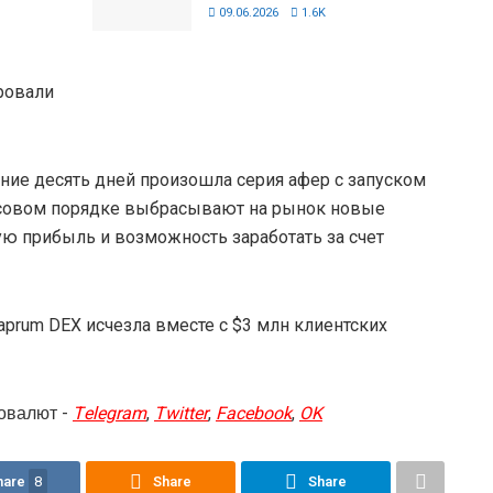
09.06.2026
1.6K
ировали
дние десять дней произошла серия афер с запуском
совом порядке выбрасывают на рынок новые
ю прибыль и возможность заработать за счет
aprum DEX исчезла вместе с $3 млн клиентских
овалют -
Telegram
,
Twitter
,
Facebook
,
OK
hare
8
Share
Share