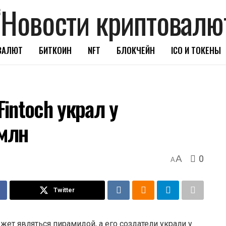
ВАЛЮТ
БИТКОИН
NFT
БЛОКЧЕЙН
ICO И ТОКЕНЫ
Fintoch украл у
 млн
0
A
A
Twitter
ожет являться пирамидой, а его создатели украли у