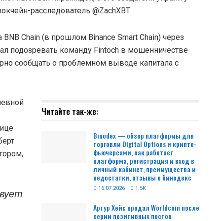
блокчейн-расследователь @ZachXBT.
NB Chain (в прошлом Binance Smart Chain) через
ачал подозревать команду Fintoch в мошенничестве
лярно сообщать о проблемном выводе капитала с
невной
Читайте так-же:
нице
Binodex — обзор платформы для
берт
торговли Digital Options и крипто-
фьючерсами, как работает
тором,
платформа, регистрация и вход в
личный кабинет, преимущества и
недостатки, отзывы о бинодекс
16.07.2026
1.5K
твует
Артур Хейс продал Worldcoin после
серии позитивных постов