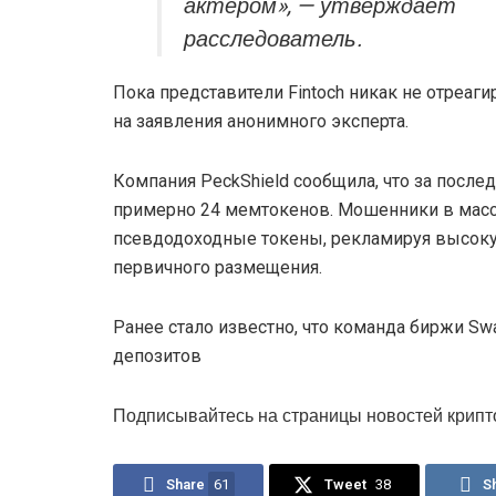
актером», — утверждает
расследователь.
Пока представители Fintoch никак не отреаг
на заявления анонимного эксперта.
Компания PeckShield сообщила, что за после
примерно 24 мемтокенов. Мошенники в мас
псевдодоходные токены, рекламируя высоку
первичного размещения.
Ранее стало известно, что команда биржи Sw
депозитов
Подписывайтесь на страницы новостей крипт
Share
61
Tweet
38
S