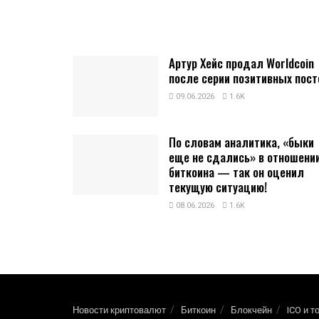
Артур Хейс продал Worldcoin
после серии позитивных пост
09.06.2026
1.6K
По словам аналитика, «быки
еще не сдались» в отношени
биткоина — так он оценил
текущую ситуацию!
08.06.2026
1.6K
Новости криптовалют
Биткоин
Блокчейн
ICO и т