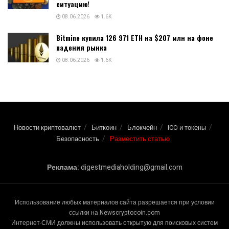
ситуацию!
08.06.2026
1.6K
Bitmine купила 126 971 ETH на $207 млн на фоне
падения рынка
08.06.2026
1.6K
Новости криптовалют
Биткоин
Блокчейн
ICO и токены
Безопасность
Разместить статью
Реклама:
digestmediaholding@gmail.com
Использование любых материалов сайта разрешается при условии
ссылки на Newscryptocoin.com
Интернет-СМИ должны использовать открытую для поисковых систем