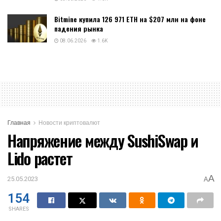
Bitmine купила 126 971 ETH на $207 млн на фоне
падения рынка
08.06.2026
1.6K
Главная
Новости криптовалют
Напряжение между SushiSwap и
Lido растет
A
25.05.2023
A
154
SHARES