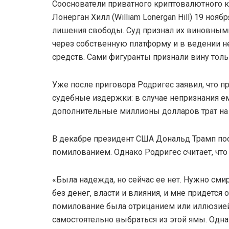
Сооснователи приватного криптовалютного к
Лонерган Хилл (William Lonergan Hill) 19 но
лишения свободы. Суд признал их виновным
через собственную платформу и в ведении н
средств. Сами фигуранты признали вину тол
Уже после приговора Родригес заявил, что пр
судебные издержки: в случае непризнания е
дополнительные миллионы долларов трат на
В декабре президент США Дональд Трамп поо
помилованием. Однако Родригес считает, что
«Была надежда, но сейчас ее нет. Нужно сми
без денег, власти и влияния, и мне придется
помилование была отрицанием или иллюзией, н
самостоятельно выбраться из этой ямы. Одна