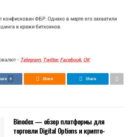
л конфискован ФБР. Однако в марте его захватили
ишинга и кражи биткоинов.
овалют -
Telegram
,
Twitter
,
Facebook
,
OK
hare
8
Share
Share
Binodex — обзор платформы для
торговли Digital Options и крипто-