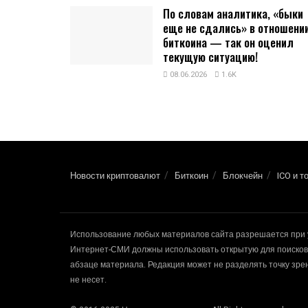
По словам аналитика, «быки
еще не сдались» в отношени
биткоина — так он оценил
текущую ситуацию!
08.06.2026
1.6K
Новости криптовалют
Биткоин
Блокчейн
ICO и т
Использование любых материалов сайта разрешается при 
Интернет-СМИ должны использовать открытую для поисковы
абзаце материала. Редакция может не разделять точку зр
не несет.