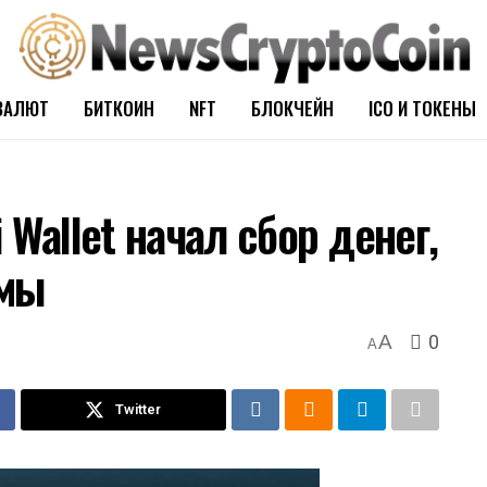
ВАЛЮТ
БИТКОИН
NFT
БЛОКЧЕЙН
ICO И ТОКЕНЫ
 Wallet начал сбор денег,
ьмы
0
A
A
Twitter