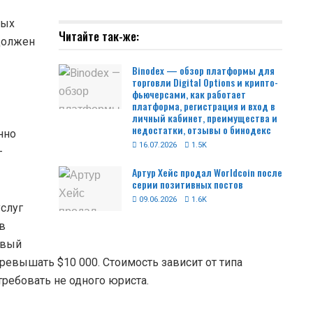
ных
Читайте так-же:
 должен
Binodex — обзор платформы для
торговли Digital Options и крипто-
фьючерсами, как работает
платформа, регистрация и вход в
личный кабинет, преимущества и
недостатки, отзывы о бинодекс
нно
16.07.2026
1.5K
—
Артур Хейс продал Worldcoin после
серии позитивных постов
09.06.2026
1.6K
слуг
в
овый
ревышать $10 000. Стоимость зависит от типа
требовать не одного юриста.