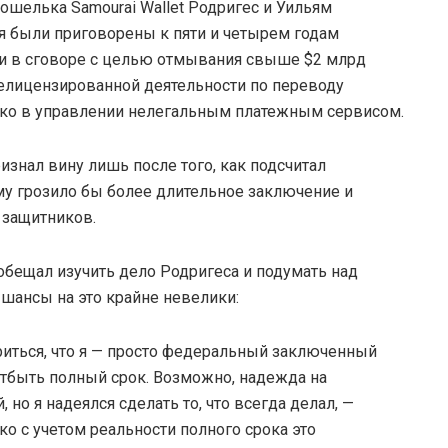
ошелька Samourai Wallet Родригес и Уильям
ября были приговорены к пяти и четырем годам
и в сговоре с целью отмывания свыше $2 млрд
елицензированной деятельности по переводу
ько в управлении нелегальным платежным сервисом.
изнал вину лишь после того, как подсчитал
му грозило бы более длительное заключение и
 защитников.
бещал изучить дело Родригеса и подумать над
 шансы на это крайне невелики:
риться, что я — просто федеральный заключенный
 отбыть полный срок. Возможно, надежда на
о я надеялся сделать то, что всегда делал, —
ко с учетом реальности полного срока это