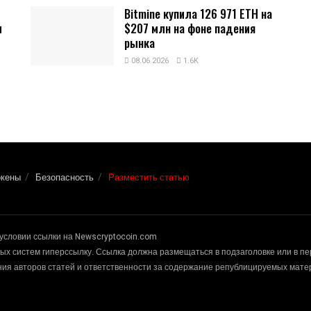
Bitmine купила 126 971 ETH на
и
$207 млн на фоне падения
рынка
08.06.2026
1.6K
окены
Безопасность
Разместить статью
условии ссылки на Newscryptocoin.com
х систем гиперссылку. Ссылка должна размещаться в подзаголовке или в п
ения авторов статей и ответственности за содержание републицируемых мат