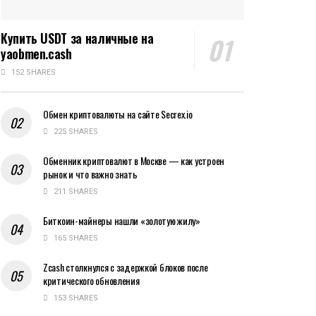
Купить USDT за наличные на
yaobmen.cash
152 SHARES
Обмен криптовалюты на сайте Secrex.io
225 SHARES
Обменник криптовалют в Москве — как устроен
рынок и что важно знать
211 SHARES
Биткоин-майнеры нашли «золотую жилу»
165 SHARES
Zcash столкнулся с задержкой блоков после
критического обновления
153 SHARES