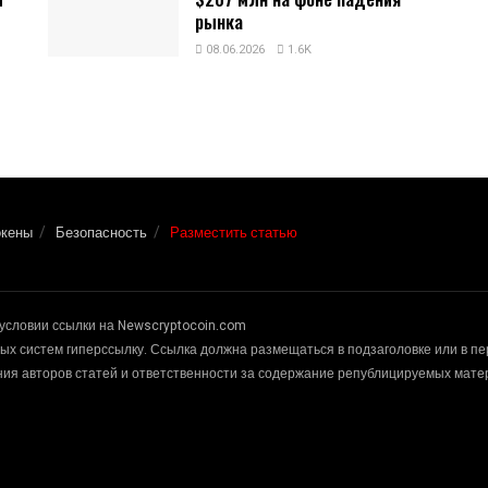
рынка
08.06.2026
1.6K
окены
Безопасность
Разместить статью
условии ссылки на Newscryptocoin.com
х систем гиперссылку. Ссылка должна размещаться в подзаголовке или в п
ения авторов статей и ответственности за содержание републицируемых мат