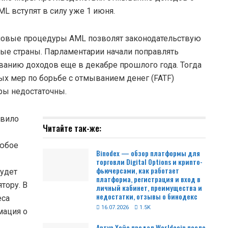
 вступят в силу уже 1 июня.
 новые процедуры AML позволят законодательствую
вые страны. Парламентарии начали поправлять
нию доходов еще в декабре прошлого года. Тогда
х мер по борьбе с отмыванием денег (FATF)
ры недостаточны.
авило
Читайте так-же:
Любое
Binodex — обзор платформы для
торговли Digital Options и крипто-
фьючерсами, как работает
будет
платформа, регистрация и вход в
тору. В
личный кабинет, преимущества и
недостатки, отзывы о бинодекс
еса
16.07.2026
1.5K
мация о
Артур Хейс продал Worldcoin после