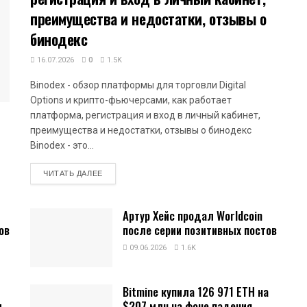
преимущества и недостатки, отзывы о
бинодекс
16.07.2026
0
1.5K
Binodex - обзор платформы для торговли Digital
Options и крипто-фьючерсами, как работает
платформа, регистрация и вход в личный кабинет,
преимущества и недостатки, отзывы о бинодекс
Binodex - это...
DETAILS
ЧИТАТЬ ДАЛЕЕ
Артур Хейс продал Worldcoin
ов
после серии позитивных постов
09.06.2026
1.6K
Bitmine купила 126 971 ETH на
и
$207 млн на фоне падения