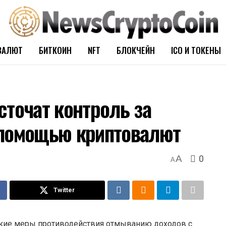
ВАЛЮТ
БИТКОИН
NFT
БЛОКЧЕЙН
ICO И ТОКЕНЫ
сточат контроль за
 помощью криптовалют
0
A
A
Twitter
ткие меры противодействия отмыванию доходов с