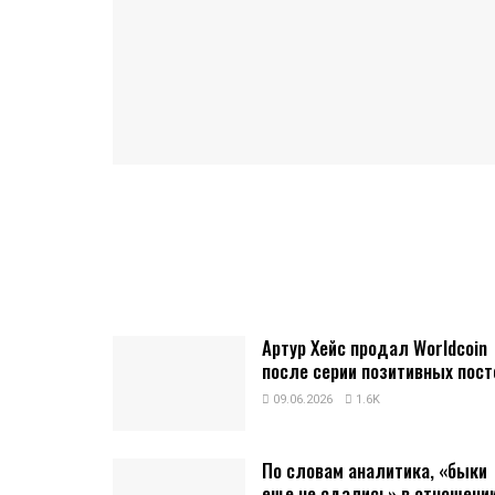
Артур Хейс продал Worldcoin
после серии позитивных пост
09.06.2026
1.6K
По словам аналитика, «быки
еще не сдались» в отношени