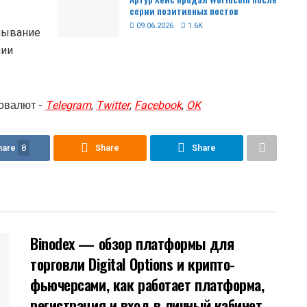
серии позитивных постов
09.06.2026
1.6K
мывание
нии
овалют -
Telegram
,
Twitter
,
Facebook
,
OK
hare
8
Share
Share
Binodex — обзор платформы для
торговли Digital Options и крипто-
фьючерсами, как работает платформа,
регистрация и вход в личный кабинет,