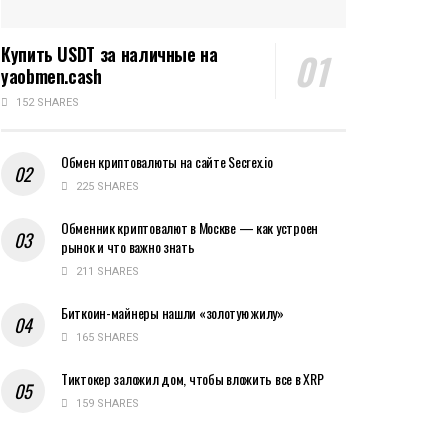
Купить USDT за наличные на
yaobmen.cash
152 SHARES
Обмен криптовалюты на сайте Secrex.io
225 SHARES
Обменник криптовалют в Москве — как устроен
рынок и что важно знать
211 SHARES
Биткоин-майнеры нашли «золотую жилу»
165 SHARES
Тиктокер заложил дом, чтобы вложить все в XRP
159 SHARES