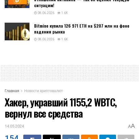
ситуацию!
08.06.2026
1.6K
Bitmine купила 126 971 ETH на $207 млн на фоне
падения рынка
08.06.2026
1.6K
Главная
Новости криптовалют
Хакер, укравший 1155,2 WBTC,
вернул все средства
A
14.05.2024
A
154