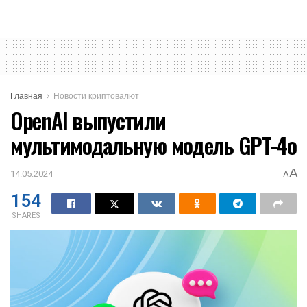
Главная
Новости криптовалют
OpenAI выпустили
мультимодальную модель GPT-4o
A
14.05.2024
A
154
SHARES