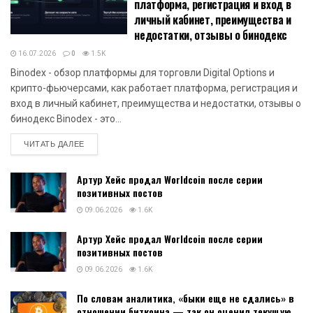
платформа, регистрация и вход в
личный кабинет, преимущества и
недостатки, отзывы о бинодекс
16.07.2026
0
1.5K
Binodex - обзор платформы для торговли Digital Options и
крипто-фьючерсами, как работает платформа, регистрация и
вход в личный кабинет, преимущества и недостатки, отзывы о
бинодекс Binodex - это...
DETAILS
ЧИТАТЬ ДАЛЕЕ
Артур Хейс продал Worldcoin после серии
позитивных постов
09.06.2026
1.6K
Артур Хейс продал Worldcoin после серии
позитивных постов
09.06.2026
1.6K
По словам аналитика, «быки еще не сдались» в
отношении биткоина — так он оценил текущую