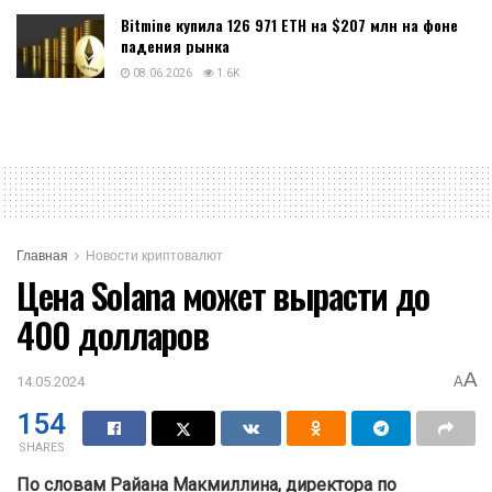
Bitmine купила 126 971 ETH на $207 млн на фоне
падения рынка
08.06.2026
1.6K
Главная
Новости криптовалют
Цена Solana может вырасти до
400 долларов
A
14.05.2024
A
154
SHARES
По словам Райана Макмиллина, директора по