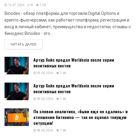
16.07.2026
0
1.5K
Binodex - обзор платформы для торговли Digital Options и
крипто-фьючерсами, как работает платформа, регистрация и
вход в личный кабинет, преимущества и недостатки, отзывы о
бинодекс Binodex - это...
DETAILS
ЧИТАТЬ ДАЛЕЕ
Артур Хейс продал Worldcoin после серии
позитивных постов
09.06.2026
1.6K
Артур Хейс продал Worldcoin после серии
позитивных постов
09.06.2026
1.6K
По словам аналитика, «быки еще не сдались» в
отношении биткоина — так он оценил текущую
ситуацию!
08.06.2026
1.6K