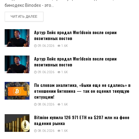
бинодекс Binodex - это...
DETAILS
ЧИТАТЬ ДАЛЕЕ
Артур Хейс продал Worldcoin после серии
позитивных постов
09.06.2026
1.6K
Артур Хейс продал Worldcoin после серии
позитивных постов
09.06.2026
1.6K
По словам аналитика, «быки еще не сдались» в
отношении биткоина — так он оценил текущую
ситуацию!
08.06.2026
1.6K
Bitmine купила 126 971 ETH на $207 млн на фоне
падения рынка
08.06.2026
1.6K