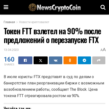
Главная
Новости криптовалют
Токен FTT взлетел на 90% после
предложений о перезапуске FTX
A
13.04.2023
A
160
SHARES
В июле юристы FTX представят в суд по делам о
банкротстве план реорганизации биржи с возможным
возобновлением работы, сообщает The Block. Цена
токена FTT отреагировала ростом на 90%.
Читайте так-же: