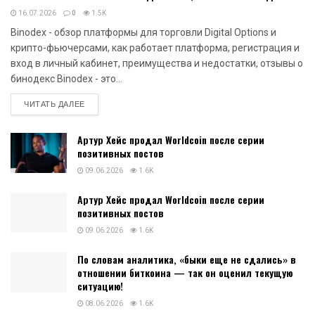
16.07.2026
0
1.5K
Binodex - обзор платформы для торговли Digital Options и
крипто-фьючерсами, как работает платформа, регистрация и
вход в личный кабинет, преимущества и недостатки, отзывы о
бинодекс Binodex - это...
DETAILS
ЧИТАТЬ ДАЛЕЕ
Артур Хейс продал Worldcoin после серии
позитивных постов
09.06.2026
1.6K
Артур Хейс продал Worldcoin после серии
позитивных постов
09.06.2026
1.6K
По словам аналитика, «быки еще не сдались» в
отношении биткоина — так он оценил текущую
ситуацию!
08.06.2026
1.6K