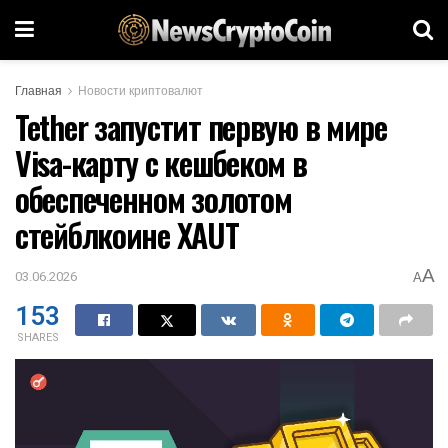
Главная
Новости криптовалют
Tether запустит первую в мире
Visa-карту с кешбеком в
обеспеченном золотом
стейблкоине XAUT
A
03.06.2026
A
153
SHARES