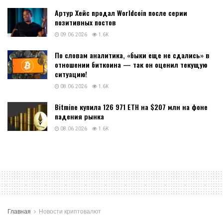
Артур Хейс продал Worldcoin после серии
позитивных постов
09.06.2026
1.6K
По словам аналитика, «быки еще не сдались» в
отношении биткоина — так он оценил текущую
ситуацию!
08.06.2026
1.6K
Bitmine купила 126 971 ETH на $207 млн на фоне
падения рынка
08.06.2026
1.6K
Главная
Новости криптовалют