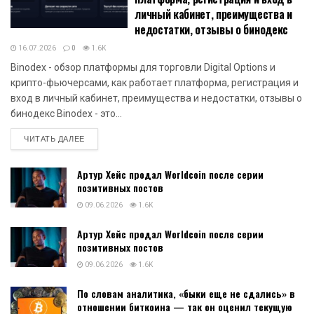
личный кабинет, преимущества и
недостатки, отзывы о бинодекс
16.07.2026
0
1.6K
Binodex - обзор платформы для торговли Digital Options и
крипто-фьючерсами, как работает платформа, регистрация и
вход в личный кабинет, преимущества и недостатки, отзывы о
бинодекс Binodex - это...
DETAILS
ЧИТАТЬ ДАЛЕЕ
Артур Хейс продал Worldcoin после серии
позитивных постов
09.06.2026
1.6K
Артур Хейс продал Worldcoin после серии
позитивных постов
09.06.2026
1.6K
По словам аналитика, «быки еще не сдались» в
отношении биткоина — так он оценил текущую