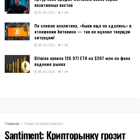
позитивных постов
09.06.2026
1.6K
По словам аналитика, «быки еще не сдались» в
отношении биткоина — так он оценил текущую
ситуацию!
08.06.2026
1.6K
Bitmine купила 126 971 ETH на $207 млн на фоне
падения рынка
08.06.2026
1.6K
Главная
Новости криптовалют
Santiment: Крипторынку грозит