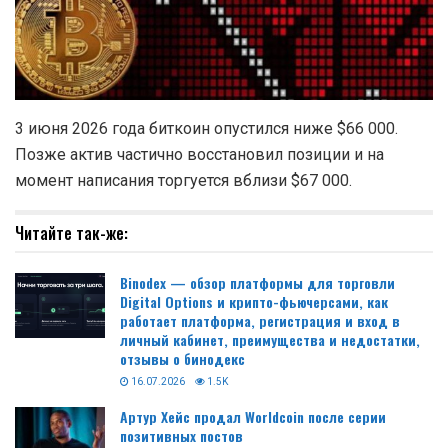
3 июня 2026 года биткоин опустился ниже $66 000.
Позже актив частично восстановил позиции и на
момент написания торгуется вблизи $67 000.
Читайте так-же:
Binodex — обзор платформы для торговли
Digital Options и крипто-фьючерсами, как
работает платформа, регистрация и вход в
личный кабинет, преимущества и недостатки,
отзывы о бинодекс
16.07.2026
1.5K
Артур Хейс продал Worldcoin после серии
позитивных постов