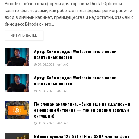
Binodex - обзор платформы для торговли Digital Options и
крипто-фьючерсами, как работает платформа, регистрация и
вход в личный кабинет, преимущества и недостатки, отзывы о
бинодекс Binodex - это...
DETAILS
ЧИТАТЬ ДАЛЕЕ
Артур Хейс продал Worldcoin после серии
позитивных постов
09.06.2026
1.6K
Артур Хейс продал Worldcoin после серии
позитивных постов
09.06.2026
1.6K
По словам аналитика, «быки еще не сдались» в
отношении биткоина — так он оценил текущую
ситуацию!
08.06.2026
1.6K
Bitmine купила 126 971 ETH на $207 млн на фоне