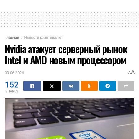
Главная
Новости криптовалют
Nvidia атакует серверный рынок
Intel и AMD новым процессором
A
03.06.2026
A
152
SHARES