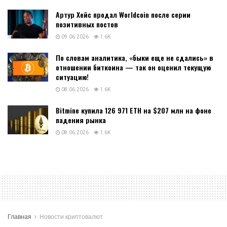
Артур Хейс продал Worldcoin после серии
позитивных постов
09.06.2026
1.6K
По словам аналитика, «быки еще не сдались» в
отношении биткоина — так он оценил текущую
ситуацию!
08.06.2026
1.6K
Bitmine купила 126 971 ETH на $207 млн на фоне
падения рынка
08.06.2026
1.6K
Главная
Новости криптовалют