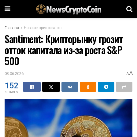
Главная
Новости криптовалют
Santiment: Крипторынку грозит
отток капитала из-за роста S&P
500
A
03.06.2026
A
152
SHARES