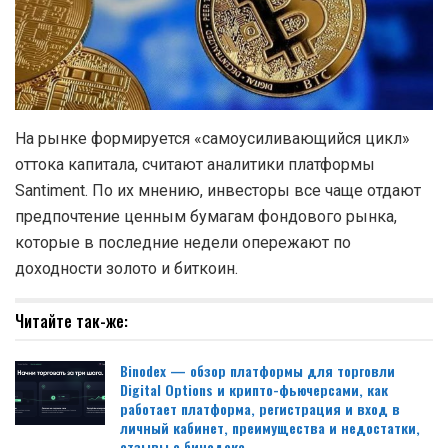
На рынке формируется «самоусиливающийся цикл»
оттока капитала, считают аналитики платформы
Santiment. По их мнению, инвесторы все чаще отдают
предпочтение ценным бумагам фондового рынка,
которые в последние недели опережают по
доходности золото и биткоин.
Читайте так-же:
Binodex — обзор платформы для торговли
Digital Options и крипто-фьючерсами, как
работает платформа, регистрация и вход в
личный кабинет, преимущества и недостатки,
отзывы о бинодекс