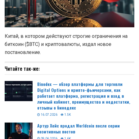
Китай, в котором действуют строгие ограничения на
биткоин ($BTC) и криптовалюты, издал новое
постановление.
Читайте так-же:
Binodex — обзор платформы для торговли
Digital Options и крипто-фьючерсами, как
работает платформа, регистрация и вход в
личный кабинет, преимущества и недостатки,
отзывы о бинодекс
16.07.2026
1.5K
Артур Хейс продал Worldcoin после серии
позитивных постов
09.06.2026
1.6K