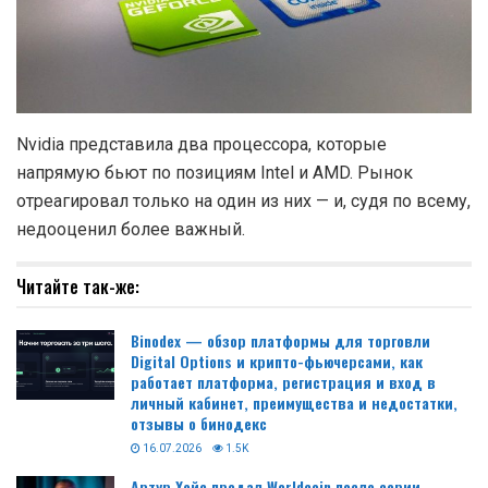
Nvidia представила два процессора, которые
напрямую бьют по позициям Intel и AMD. Рынок
отреагировал только на один из них — и, судя по всему,
недооценил более важный.
Читайте так-же:
Binodex — обзор платформы для торговли
Digital Options и крипто-фьючерсами, как
работает платформа, регистрация и вход в
личный кабинет, преимущества и недостатки,
отзывы о бинодекс
16.07.2026
1.5K
Артур Хейс продал Worldcoin после серии