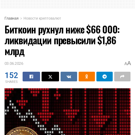
Главная
Новости криптовалют
Биткоин рухнул ниже $66 000:
ликвидации превысили $1,86
млрд
A
03.06.2026
A
152
SHARES