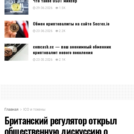
Что такое USDT миксер
29.06.2026
1.5K
Обмен криптовалюты на сайте Secrex.io
23.06.2026
2.2K
comcash.cc — ваш анонимный обменник
криптовалют нового поколения
23.05.2026
2.1K
Главная
ICO и токены
Британский регулятор открыл
общественную дискуссию о