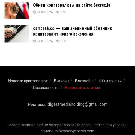
Обмен криптовалюты на сайте Secrex.io
23.06.2026
2.2K
comcash.cc — ваш анонимный обменник
криптовалют нового поколения
23.05.2026
2.1K
Новости криптовалют
Биткоин
Блокчейн
ICO и токены
Безопасность
Разместить статью
Реклама:
digestmediaholding@gmail.com
Использование любых материалов сайта разрешается при условии
ссылки на Newscryptocoin.com