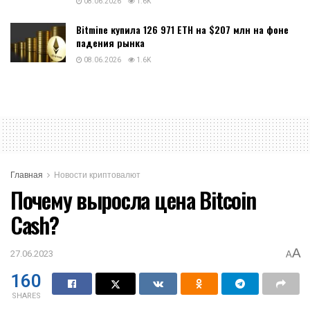
08.06.2026
1.6K
Bitmine купила 126 971 ETH на $207 млн на фоне
падения рынка
08.06.2026
1.6K
Главная
Новости криптовалют
Почему выросла цена Bitcoin
Cash?
A
27.06.2023
A
160
SHARES