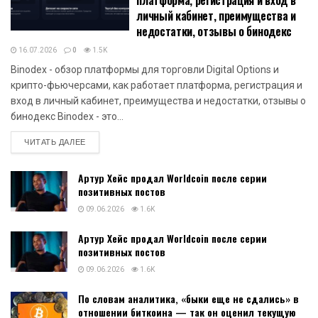
платформа, регистрация и вход в
личный кабинет, преимущества и
недостатки, отзывы о бинодекс
16.07.2026
0
1.5K
Binodex - обзор платформы для торговли Digital Options и
крипто-фьючерсами, как работает платформа, регистрация и
вход в личный кабинет, преимущества и недостатки, отзывы о
бинодекс Binodex - это...
DETAILS
ЧИТАТЬ ДАЛЕЕ
Артур Хейс продал Worldcoin после серии
позитивных постов
09.06.2026
1.6K
Артур Хейс продал Worldcoin после серии
позитивных постов
09.06.2026
1.6K
По словам аналитика, «быки еще не сдались» в
отношении биткоина — так он оценил текущую