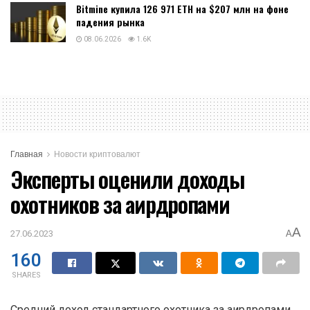
Bitmine купила 126 971 ETH на $207 млн на фоне
падения рынка
08.06.2026
1.6K
Главная
Новости криптовалют
Эксперты оценили доходы
охотников за аирдропами
A
27.06.2023
A
160
SHARES
Средний доход стандартного охотника за аирдропами