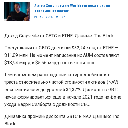
Артур Хейс продал Worldcoin после серии
позитивных постов
09.06.2026
1.6K
Доход Grayscale от GBTC и ETHE. Данные: The Block.
Поступления от GBTC достигли $32,24 млн, от ETHE —
$11,89 млн. На момент написания их
AUM
составляют
$18,94 млрд и $5,56 млрд соответственно.
Тем временем расхождение котировок биткоин-
траста относительно чистой стоимости активов (NAV)
восстановилось до уровней 31,32%. Дисконт по GBTC
начал формироваться еще в начале 2021 года на фоне
ухода Барри Силберта с должности CEO.
Динамика премии/дисконта GBTC к NAV. Данные: The
Block.