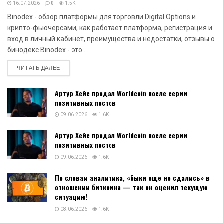
16.07.2026
0
1.5K
Binodex - обзор платформы для торговли Digital Options и
крипто-фьючерсами, как работает платформа, регистрация и
вход в личный кабинет, преимущества и недостатки, отзывы о
бинодекс Binodex - это...
DETAILS
ЧИТАТЬ ДАЛЕЕ
Артур Хейс продал Worldcoin после серии
позитивных постов
09.06.2026
1.6K
Артур Хейс продал Worldcoin после серии
позитивных постов
09.06.2026
1.6K
По словам аналитика, «быки еще не сдались» в
отношении биткоина — так он оценил текущую
ситуацию!
08.06.2026
1.6K