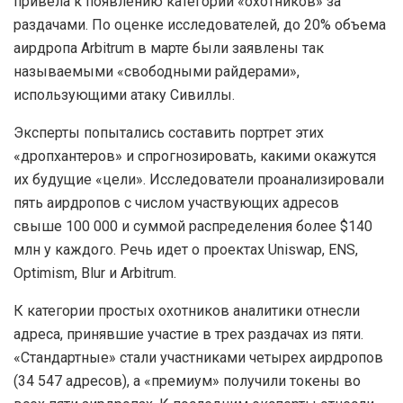
привела к появлению категории «охотников» за
раздачами. По оценке исследователей, до 20% объема
аирдропа Arbitrum в марте были заявлены так
называемыми «свободными райдерами»,
использующими
атаку Сивиллы
.
Эксперты попытались составить портрет этих
«дропхантеров» и спрогнозировать, какими окажутся
их будущие «цели». Исследователи проанализировали
пять аирдропов с числом участвующих адресов
свыше 100 000 и суммой распределения более $140
млн у каждого. Речь идет о проектах Uniswap, ENS,
Optimism, Blur и Arbitrum.
К категории простых охотников аналитики отнесли
адреса, принявшие участие в трех раздачах из пяти.
«Стандартные» стали участниками четырех аирдропов
(34 547 адресов), а «премиум» получили токены во