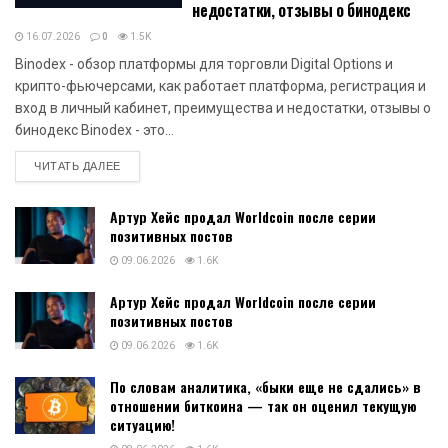
недостатки, отзывы о бинодекс
16.07.2026
0
1.5K
Binodex - обзор платформы для торговли Digital Options и
крипто-фьючерсами, как работает платформа, регистрация и
вход в личный кабинет, преимущества и недостатки, отзывы о
бинодекс Binodex - это...
DETAILS
ЧИТАТЬ ДАЛЕЕ
Артур Хейс продал Worldcoin после серии
позитивных постов
09.06.2026
1.6K
Артур Хейс продал Worldcoin после серии
позитивных постов
09.06.2026
1.6K
По словам аналитика, «быки еще не сдались» в
отношении биткоина — так он оценил текущую
ситуацию!