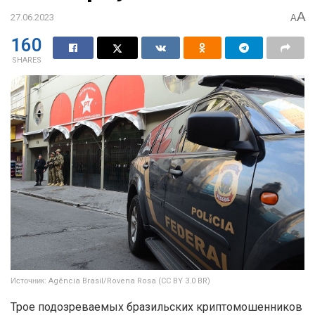
A
27.06.2023
A
160
SHARES
Источник: Agência Brasil/Rovena Rosa (CC BY 3.0 BR)
Трое подозреваемых бразильских криптомошенников