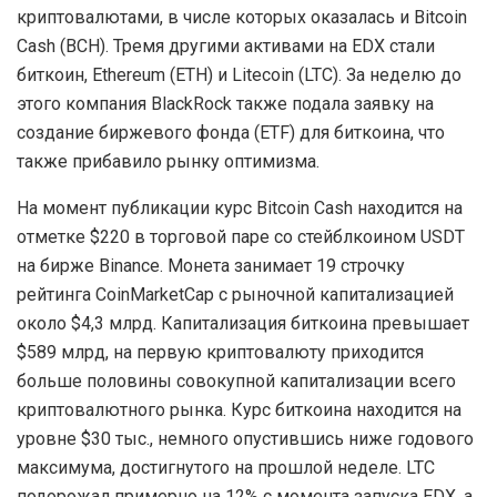
криптовалютами, в числе которых оказалась и Bitcoin
Cash (BCH). Тремя другими активами на EDX стали
биткоин, Ethereum (ETH) и Litecoin (LTC). За неделю до
этого компания BlackRock также подала заявку на
создание биржевого фонда (ETF) для биткоина, что
также прибавило рынку оптимизма.
На момент публикации курс Bitcoin Cash находится на
отметке $220 в торговой паре со стейблкоином USDT
на бирже Binance. Монета занимает 19 строчку
рейтинга CoinMarketCap с рыночной капитализацией
около $4,3 млрд. Капитализация биткоина превышает
$589 млрд, на первую криптовалюту приходится
больше половины совокупной капитализации всего
криптовалютного рынка. Курс биткоина находится на
уровне $30 тыс., немного опустившись ниже годового
максимума, достигнутого на прошлой неделе. LTC
подорожал примерно на 12% с момента запуска EDX, а