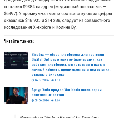
составил $9384 на адрес (медианный показатель —
$6497). У премиум-сегмента соответствующие цифры
оказались $18 935 и $14 288, следует из совместного
исследования X-explore и Колина Ву.
Читайте так-же:
Binodex — обзор платформы для торговли
Digital Options и крипто-фьючерсами, как
работает платформа, регистрация и вход в
личный кабинет, преимущества и недостатки,
отзывы о бинодекс
16.07.2026
1.5K
Артур Хейс продал Worldcoin после серии
позитивных постов
09.06.2026
1.6K
Research on "Airdrop Experts" by X-explore