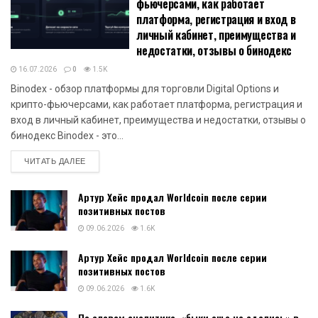
фьючерсами, как работает
платформа, регистрация и вход в
личный кабинет, преимущества и
недостатки, отзывы о бинодекс
16.07.2026
0
1.5K
Binodex - обзор платформы для торговли Digital Options и
крипто-фьючерсами, как работает платформа, регистрация и
вход в личный кабинет, преимущества и недостатки, отзывы о
бинодекс Binodex - это...
DETAILS
ЧИТАТЬ ДАЛЕЕ
Артур Хейс продал Worldcoin после серии
позитивных постов
09.06.2026
1.6K
Артур Хейс продал Worldcoin после серии
позитивных постов
09.06.2026
1.6K
По словам аналитика, «быки еще не сдались» в