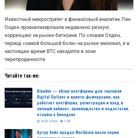
Известный макростратег и финансовый аналитик Лин
Олден проанализировала недавнюю резкую
коррекцию на рынке биткоина. По словам Олден,
период «самой большой боли» на рынке миновал, и в
настоящее время BTC находится в зоне
перепроданности.
Читайте так-же:
Binodex — обзор платформы для торговли
Digital Options и крипто-фьючерсами, как
работает платформа, регистрация и вход в
личный кабинет, преимущества и недостатки,
отзывы о бинодекс
16.07.2026
1.5K
Артур Хейс продал Worldcoin после серии
позитивных постов