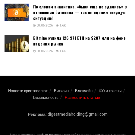
По словам аналитика, «быки еще не сдались» в
отношении биткоина — так он оценил текущую
ситуацию!
08.06.2026
1.6K
Bitmine купила 126 971 ETH на $207 млн на фоне
падения рынка
08.06.2026
1.6K
Новости криптовалют
Биткоин
Блокчейн
ICO и токены
Безопасность
Разместить статью
Реклама:
digestmediaholding@gmail.com
Использование любых материалов сайта разрешается при условии