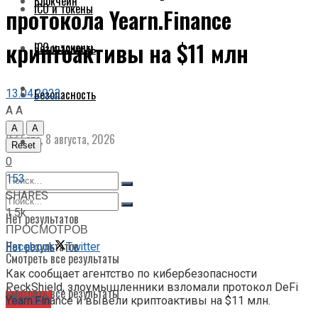
Блокчейн
ICO и токены
протокола Yearn.Finance
криптоактивы на $11 млн
ICO и токены
Безопасность
13.04.2023
Безопасность
A
A
A
A
Суббота, 8 августа, 2026
Reset
0
153
SHARES
1.5k
Нет результатов
ПРОСМОТРОВ
Нет результатов
Facebook
Twitter
Смотреть все результаты
Как сообщает агентство по кибербезопасности
PeckShield, злоумышленники взломали протокол DeFi
Смотреть все результаты
Реклама
Yearn.Finance и вывели криптоактивы на $11 млн.