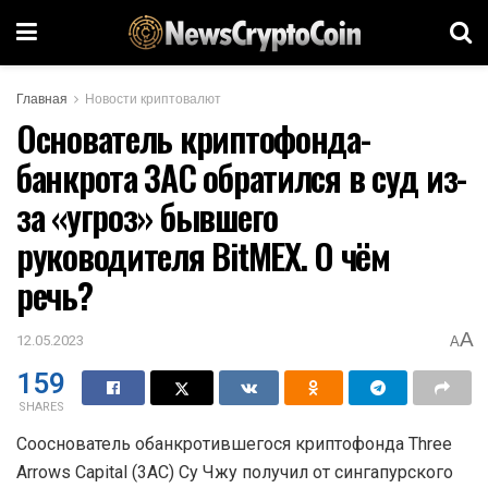
Главная
Новости криптовалют
Основатель криптофонда-
банкрота 3AC обратился в суд из-
за «угроз» бывшего
руководителя BitMEX. О чём
речь?
A
12.05.2023
A
159
SHARES
Сооснователь обанкротившегося криптофонда Three
Arrows Capital (3AC) Су Чжу получил от сингапурского