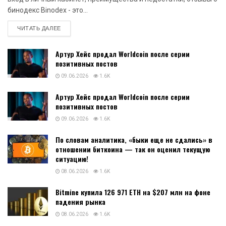
бинодекс Binodex - это...
DETAILS
ЧИТАТЬ ДАЛЕЕ
Артур Хейс продал Worldcoin после серии
позитивных постов
09.06.2026
1.6K
Артур Хейс продал Worldcoin после серии
позитивных постов
09.06.2026
1.6K
По словам аналитика, «быки еще не сдались» в
отношении биткоина — так он оценил текущую
ситуацию!
08.06.2026
1.6K
Bitmine купила 126 971 ETH на $207 млн на фоне
падения рынка
08.06.2026
1.6K