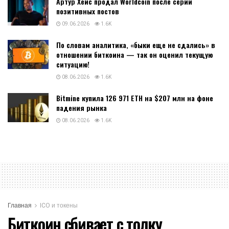
Артур Хейс продал Worldcoin после серии
позитивных постов
09.06.2026
1.6K
По словам аналитика, «быки еще не сдались» в
отношении биткоина — так он оценил текущую
ситуацию!
08.06.2026
1.6K
Bitmine купила 126 971 ETH на $207 млн на фоне
падения рынка
08.06.2026
1.6K
Главная
ICO и токены
Биткоин сбивает с толку