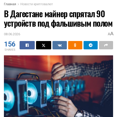
Главная
Новости криптовалют
В Дагестане майнер спрятал 90
устройств под фальшивым полом
A
08.06.2026
A
156
SHARES