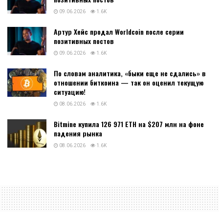
09.06.2026
1.6K
Артур Хейс продал Worldcoin после серии
позитивных постов
09.06.2026
1.6K
По словам аналитика, «быки еще не сдались» в
отношении биткоина — так он оценил текущую
ситуацию!
08.06.2026
1.6K
Bitmine купила 126 971 ETH на $207 млн на фоне
падения рынка
08.06.2026
1.6K