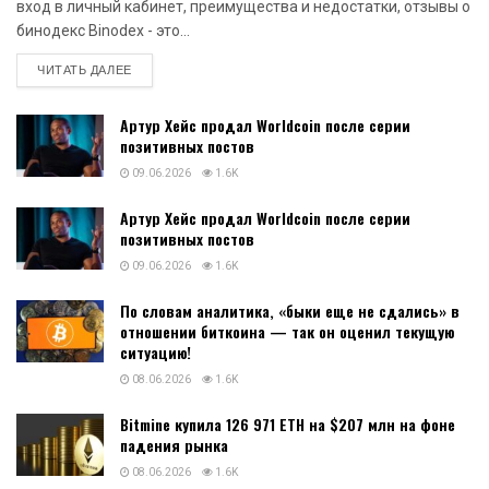
вход в личный кабинет, преимущества и недостатки, отзывы о
бинодекс Binodex - это...
DETAILS
ЧИТАТЬ ДАЛЕЕ
Артур Хейс продал Worldcoin после серии
позитивных постов
09.06.2026
1.6K
Артур Хейс продал Worldcoin после серии
позитивных постов
09.06.2026
1.6K
По словам аналитика, «быки еще не сдались» в
отношении биткоина — так он оценил текущую
ситуацию!
08.06.2026
1.6K
Bitmine купила 126 971 ETH на $207 млн на фоне
падения рынка
08.06.2026
1.6K