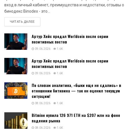
вход в личный кабинет, преимущества и недостатки, отзывы о
бинодекс Binodex - это...
DETAILS
ЧИТАТЬ ДАЛЕЕ
Артур Хейс продал Worldcoin после серии
позитивных постов
09.06.2026
1.6K
Артур Хейс продал Worldcoin после серии
позитивных постов
09.06.2026
1.6K
По словам аналитика, «быки еще не сдались» в
отношении биткоина — так он оценил текущую
ситуацию!
08.06.2026
1.6K
Bitmine купила 126 971 ETH на $207 млн на фоне
падения рынка
08.06.2026
1.6K