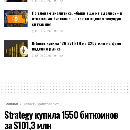
09.06.2026
1.6K
По словам аналитика, «быки еще не сдались» в
отношении биткоина — так он оценил текущую
ситуацию!
08.06.2026
1.6K
Bitmine купила 126 971 ETH на $207 млн на фоне
падения рынка
08.06.2026
1.6K
Главная
Новости криптовалют
Strategy купила 1550 биткоинов
за $101,3 млн