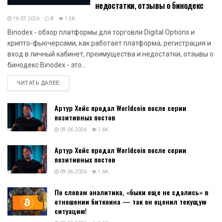
недостатки, отзывы о бинодекс
16.07.2026
0
1.5K
Binodex - обзор платформы для торговли Digital Options и
крипто-фьючерсами, как работает платформа, регистрация и
вход в личный кабинет, преимущества и недостатки, отзывы о
бинодекс Binodex - это...
DETAILS
ЧИТАТЬ ДАЛЕЕ
Артур Хейс продал Worldcoin после серии
позитивных постов
09.06.2026
1.6K
Артур Хейс продал Worldcoin после серии
позитивных постов
09.06.2026
1.6K
По словам аналитика, «быки еще не сдались» в
отношении биткоина — так он оценил текущую
ситуацию!