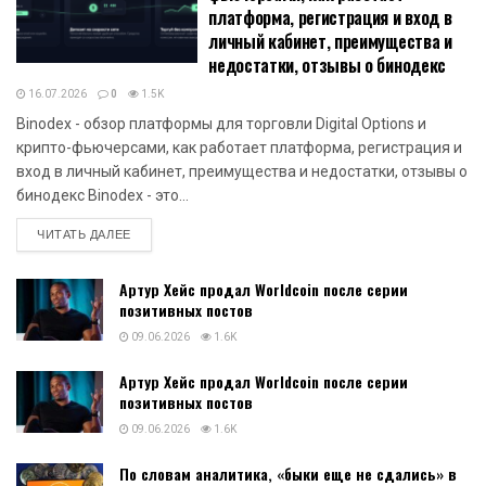
платформа, регистрация и вход в
личный кабинет, преимущества и
недостатки, отзывы о бинодекс
16.07.2026
0
1.5K
Binodex - обзор платформы для торговли Digital Options и
крипто-фьючерсами, как работает платформа, регистрация и
вход в личный кабинет, преимущества и недостатки, отзывы о
бинодекс Binodex - это...
DETAILS
ЧИТАТЬ ДАЛЕЕ
Артур Хейс продал Worldcoin после серии
позитивных постов
09.06.2026
1.6K
Артур Хейс продал Worldcoin после серии
позитивных постов
09.06.2026
1.6K
По словам аналитика, «быки еще не сдались» в