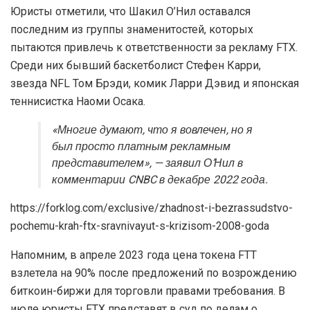
Юристы отметили, что Шакил О’Нил оставался
последним из группы знаменитостей, которых
пытаются привлечь к ответственности за рекламу FTX.
Среди них бывший баскетболист Стефен Карри,
звезда
NFL
Том Брэди, комик Ларри Дэвид и японская
теннисистка Наоми Осака.
«Многие думают, что я вовлечен, но я
был просто платным рекламным
представителем», — заявил О’Нил в
комментарии CNBC в декабре 2022 года.
https://forklog.com/exclusive/zhadnost-i-bezrassudstvo-
pochemu-krah-ftx-sravnivayut-s-krizisom-2008-goda
Напомним, в апреле 2023 года цена токена FTT
взлетела на 90% после предложений по возрождению
биткоин-биржи для торговли правами требования. В
июле юристы FTX представят в суд по делам о