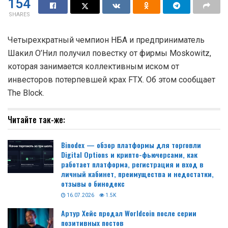
154
SHARES
Четырехкратный чемпион
НБА
и предприниматель
Шакил О’Нил получил повестку от фирмы Moskowitz,
которая занимается коллективным иском от
инвесторов потерпевшей крах FTX. Об этом сообщает
The Block.
Читайте так-же:
Binodex — обзор платформы для торговли
Digital Options и крипто-фьючерсами, как
работает платформа, регистрация и вход в
личный кабинет, преимущества и недостатки,
отзывы о бинодекс
16.07.2026
1.5K
Артур Хейс продал Worldcoin после серии
позитивных постов