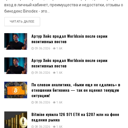
вход в личный кабинет, преимущества и недостатки, отзывы о
бинодекс Binodex - это...
DETAILS
ЧИТАТЬ ДАЛЕЕ
Артур Хейс продал Worldcoin после серии
позитивных постов
09.06.2026
1.6K
Артур Хейс продал Worldcoin после серии
позитивных постов
09.06.2026
1.6K
По словам аналитика, «быки еще не сдались» в
отношении биткоина — так он оценил текущую
ситуацию!
08.06.2026
1.6K
Bitmine купила 126 971 ETH на $207 млн на фоне
падения рынка
08.06.2026
1.6K