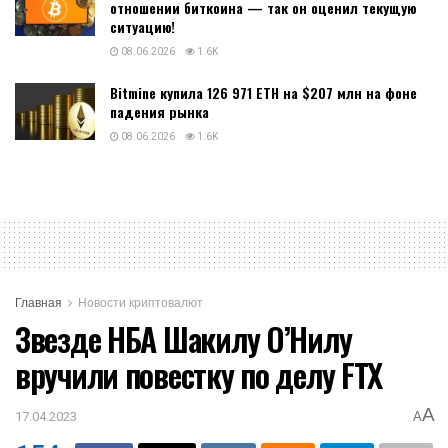
отношении биткоина — так он оценил текущую
ситуацию!
08.06.2026
1.6K
Bitmine купила 126 971 ETH на $207 млн на фоне
падения рынка
08.06.2026
1.6K
Главная
Новости криптовалют
Звезде НБА Шакилу О’Нилу
вручили повестку по делу FTX
A
17.04.2023
A