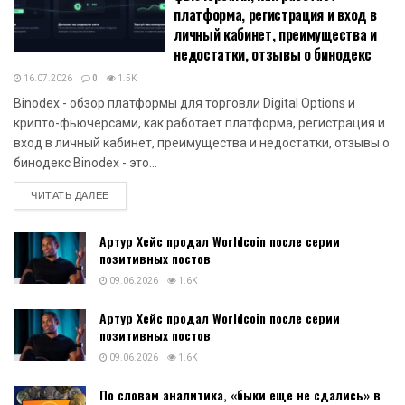
платформа, регистрация и вход в
личный кабинет, преимущества и
недостатки, отзывы о бинодекс
16.07.2026
0
1.5K
Binodex - обзор платформы для торговли Digital Options и
крипто-фьючерсами, как работает платформа, регистрация и
вход в личный кабинет, преимущества и недостатки, отзывы о
бинодекс Binodex - это...
DETAILS
ЧИТАТЬ ДАЛЕЕ
Артур Хейс продал Worldcoin после серии
позитивных постов
09.06.2026
1.6K
Артур Хейс продал Worldcoin после серии
позитивных постов
09.06.2026
1.6K
По словам аналитика, «быки еще не сдались» в