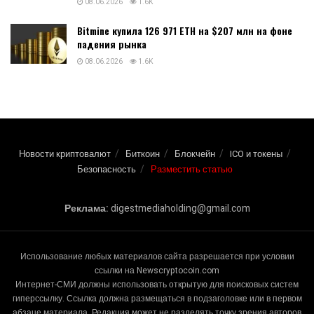
08.06.2026
1.6K
Bitmine купила 126 971 ETH на $207 млн на фоне
падения рынка
08.06.2026
1.6K
Новости криптовалют
Биткоин
Блокчейн
ICO и токены
Безопасность
Разместить статью
Реклама:
digestmediaholding@gmail.com
Использование любых материалов сайта разрешается при условии
ссылки на Newscryptocoin.com
Интернет-СМИ должны использовать открытую для поисковых систем
гиперссылку. Ссылка должна размещаться в подзаголовке или в первом
абзаце материала. Редакция может не разделять точку зрения авторов