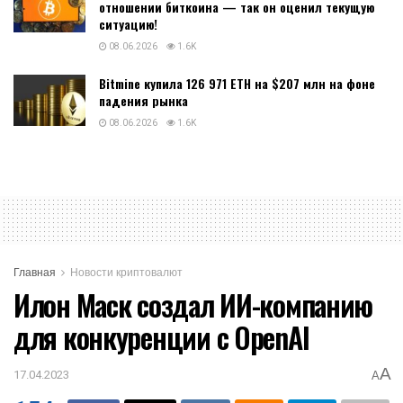
отношении биткоина — так он оценил текущую
ситуацию!
08.06.2026
1.6K
Bitmine купила 126 971 ETH на $207 млн на фоне
падения рынка
08.06.2026
1.6K
Главная
Новости криптовалют
Илон Маск создал ИИ-компанию
для конкуренции с OpenAI
A
17.04.2023
A