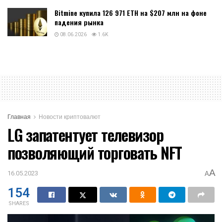
Bitmine купила 126 971 ETH на $207 млн на фоне
падения рынка
08.06.2026
1.6K
Главная
Новости криптовалют
LG запатентует телевизор
позволяющий торговать NFT
A
16.05.2023
A
154
SHARES