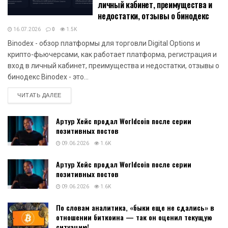
личный кабинет, преимущества и
недостатки, отзывы о бинодекс
16.07.2026
0
1.5K
Binodex - обзор платформы для торговли Digital Options и
крипто-фьючерсами, как работает платформа, регистрация и
вход в личный кабинет, преимущества и недостатки, отзывы о
бинодекс Binodex - это...
DETAILS
ЧИТАТЬ ДАЛЕЕ
Артур Хейс продал Worldcoin после серии
позитивных постов
09.06.2026
1.6K
Артур Хейс продал Worldcoin после серии
позитивных постов
09.06.2026
1.6K
По словам аналитика, «быки еще не сдались» в
отношении биткоина — так он оценил текущую
ситуацию!