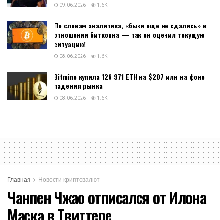
09.06.2026
1.6K
По словам аналитика, «быки еще не сдались» в
отношении биткоина — так он оценил текущую
ситуацию!
08.06.2026
1.6K
Bitmine купила 126 971 ETH на $207 млн на фоне
падения рынка
08.06.2026
1.6K
Главная
Новости криптовалют
Чанпен Чжао отписался от Илона
Маска в Твиттере