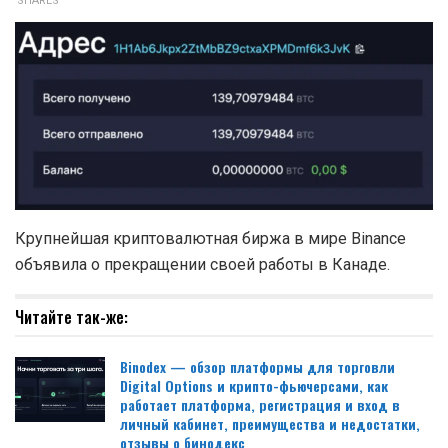
SHARES
Крупнейшая криптовалютная биржа в мире Binance
объявила о прекращении своей работы в Канаде.
Читайте так-же:
Binodex — обзор платформы для торговли
Digital Options и крипто-фьючерсами, как
работает платформа, регистрация и вход в
личный кабинет, преимущества и недостатки,
отзывы о бинодекс