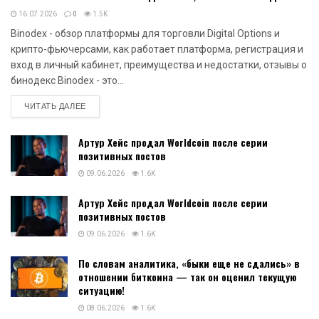
16.07.2026
0
1.5K
Binodex - обзор платформы для торговли Digital Options и
крипто-фьючерсами, как работает платформа, регистрация и
вход в личный кабинет, преимущества и недостатки, отзывы о
бинодекс Binodex - это...
DETAILS
ЧИТАТЬ ДАЛЕЕ
Артур Хейс продал Worldcoin после серии
позитивных постов
09.06.2026
1.6K
Артур Хейс продал Worldcoin после серии
позитивных постов
09.06.2026
1.6K
По словам аналитика, «быки еще не сдались» в
отношении биткоина — так он оценил текущую
ситуацию!
08.06.2026
1.6K