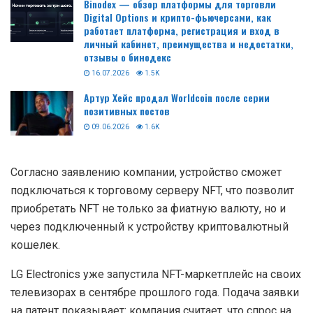
Binodex — обзор платформы для торговли
Digital Options и крипто-фьючерсами, как
работает платформа, регистрация и вход в
личный кабинет, преимущества и недостатки,
отзывы о бинодекс
16.07.2026
1.5K
Артур Хейс продал Worldcoin после серии
позитивных постов
09.06.2026
1.6K
Согласно заявлению компании, устройство сможет
подключаться к торговому серверу NFT, что позволит
приобретать NFT не только за фиатную валюту, но и
через подключенный к устройству криптовалютный
кошелек.
LG Electronics уже запустила NFT-маркетплейс на своих
телевизорах в сентябре прошлого года. Подача заявки
на патент показывает: компания считает, что спрос на