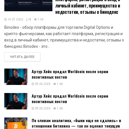
личный кабинет, преимущества и
недостатки, отзывы о бинодекс
16.07.2026
0
1.5K
Binodex - обзор платформы для торговли Digital Options и
крипто-фьючерсами, как работает платформа, регистрация и
вход в личный кабинет, преимущества и недостатки, отзывы о
бинодекс Binodex - это...
DETAILS
ЧИТАТЬ ДАЛЕЕ
Артур Хейс продал Worldcoin после серии
позитивных постов
09.06.2026
1.6K
Артур Хейс продал Worldcoin после серии
позитивных постов
09.06.2026
1.6K
По словам аналитика, «быки еще не сдались» в
отношении биткоина — так он оценил текущую