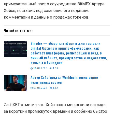
примечательный пост о соучредителе BitMEX Артуре
Хейсе, поставив под сомнение его недавние
комментарии и данные о продажах токенов.
Читайте так-же:
Binodex — обзор платформы для торговли
Digital Options и крипто-фьючерсами, как
работает платформа, регистрация и вход в
личный кабинет, преимущества и недостатки,
отзывы о бинодекс
16.07.2026
1.5K
Артур Хейс продал Worldcoin после серии
позитивных постов
09.06.2026
1.6K
ZachXBT отметил, что Хейз часто менял свои взгляды
за короткий промежуток времени и особенно быстро