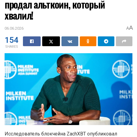
продал альткоин, который
хвалил!
A
06.06.2026
A
154
SHARES
Исследователь блокчейна ZachXBT опубликовал