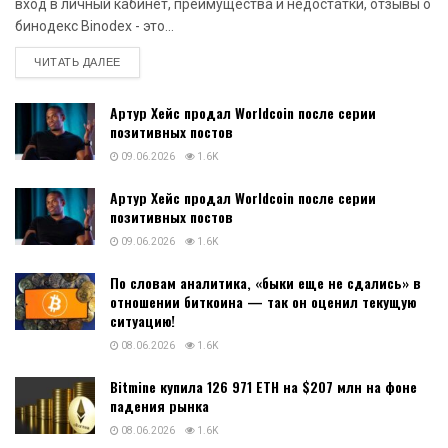
вход в личный кабинет, преимущества и недостатки, отзывы о
бинодекс Binodex - это...
DETAILS
ЧИТАТЬ ДАЛЕЕ
Артур Хейс продал Worldcoin после серии
позитивных постов
09.06.2026
1.6K
Артур Хейс продал Worldcoin после серии
позитивных постов
09.06.2026
1.6K
По словам аналитика, «быки еще не сдались» в
отношении биткоина — так он оценил текущую
ситуацию!
08.06.2026
1.6K
Bitmine купила 126 971 ETH на $207 млн на фоне
падения рынка
08.06.2026
1.6K