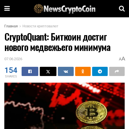
Главная
Новости криптовалют
CryptoQuant: Биткоин достиг
нового медвежьего минимума
A
07.06.2026
A
154
SHARES