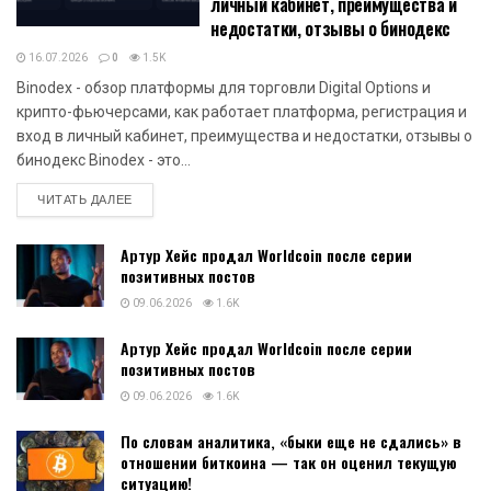
личный кабинет, преимущества и
недостатки, отзывы о бинодекс
16.07.2026
0
1.5K
Binodex - обзор платформы для торговли Digital Options и
крипто-фьючерсами, как работает платформа, регистрация и
вход в личный кабинет, преимущества и недостатки, отзывы о
бинодекс Binodex - это...
DETAILS
ЧИТАТЬ ДАЛЕЕ
Артур Хейс продал Worldcoin после серии
позитивных постов
09.06.2026
1.6K
Артур Хейс продал Worldcoin после серии
позитивных постов
09.06.2026
1.6K
По словам аналитика, «быки еще не сдались» в
отношении биткоина — так он оценил текущую
ситуацию!