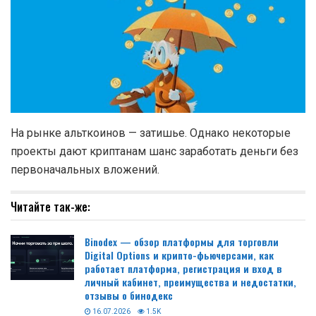
На рынке альткоинов — затишье. Однако некоторые
проекты дают криптанам шанс заработать деньги без
первоначальных вложений.
Читайте так-же:
Binodex — обзор платформы для торговли
Digital Options и крипто-фьючерсами, как
работает платформа, регистрация и вход в
личный кабинет, преимущества и недостатки,
отзывы о бинодекс
16.07.2026
1.5K