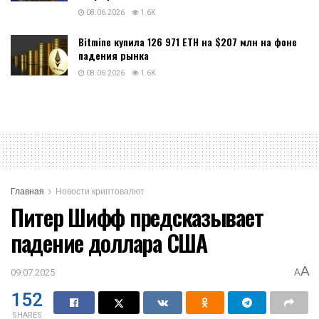
08.06.2026
1.6K
Bitmine купила 126 971 ETH на $207 млн на фоне
падения рынка
08.06.2026
1.6K
Главная
Новости криптовалют
Питер Шифф предсказывает
падение доллара США
A
09.07.2025
A
152
SHARES