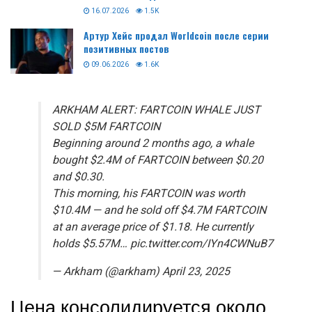
16.07.2026
1.5K
Артур Хейс продал Worldcoin после серии
позитивных постов
09.06.2026
1.6K
ARKHAM ALERT: FARTCOIN WHALE JUST
SOLD $5M FARTCOIN
Beginning around 2 months ago, a whale
bought $2.4M of FARTCOIN between $0.20
and $0.30.
This morning, his FARTCOIN was worth
$10.4M — and he sold off $4.7M FARTCOIN
at an average price of $1.18. He currently
holds $5.57M… pic.twitter.com/IYn4CWNuB7
— Arkham (@arkham) April 23, 2025
Цена консолидируется около