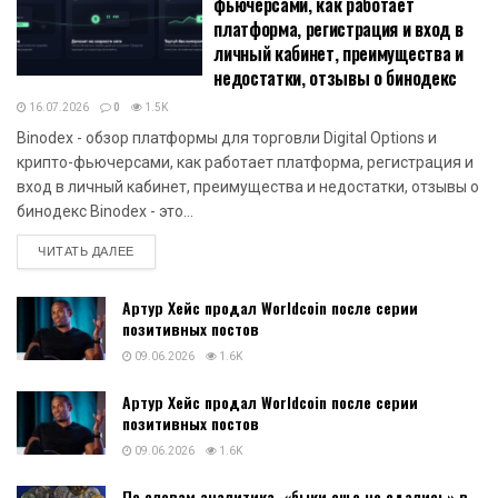
фьючерсами, как работает
платформа, регистрация и вход в
личный кабинет, преимущества и
недостатки, отзывы о бинодекс
16.07.2026
0
1.5K
Binodex - обзор платформы для торговли Digital Options и
крипто-фьючерсами, как работает платформа, регистрация и
вход в личный кабинет, преимущества и недостатки, отзывы о
бинодекс Binodex - это...
DETAILS
ЧИТАТЬ ДАЛЕЕ
Артур Хейс продал Worldcoin после серии
позитивных постов
09.06.2026
1.6K
Артур Хейс продал Worldcoin после серии
позитивных постов
09.06.2026
1.6K
По словам аналитика, «быки еще не сдались» в