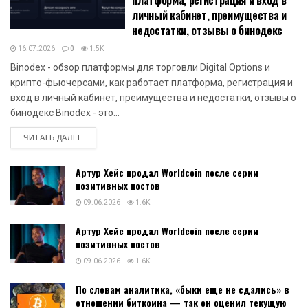
личный кабинет, преимущества и
недостатки, отзывы о бинодекс
16.07.2026
0
1.5K
Binodex - обзор платформы для торговли Digital Options и
крипто-фьючерсами, как работает платформа, регистрация и
вход в личный кабинет, преимущества и недостатки, отзывы о
бинодекс Binodex - это...
DETAILS
ЧИТАТЬ ДАЛЕЕ
Артур Хейс продал Worldcoin после серии
позитивных постов
09.06.2026
1.6K
Артур Хейс продал Worldcoin после серии
позитивных постов
09.06.2026
1.6K
По словам аналитика, «быки еще не сдались» в
отношении биткоина — так он оценил текущую