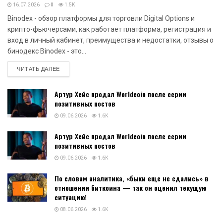
16.07.2026
0
1.5K
Binodex - обзор платформы для торговли Digital Options и
крипто-фьючерсами, как работает платформа, регистрация и
вход в личный кабинет, преимущества и недостатки, отзывы о
бинодекс Binodex - это...
DETAILS
ЧИТАТЬ ДАЛЕЕ
Артур Хейс продал Worldcoin после серии
позитивных постов
09.06.2026
1.6K
Артур Хейс продал Worldcoin после серии
позитивных постов
09.06.2026
1.6K
По словам аналитика, «быки еще не сдались» в
отношении биткоина — так он оценил текущую
ситуацию!
08.06.2026
1.6K