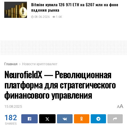
Bitmine купила 126 971 ETH на $207 млн на фоне
падения рынка
08.06.2026
1.6K
Главная
Новости криптовалют
NeurofieldX — Революционная
платформа для стратегического
финансового управления
A
15.08.2025
A
182
SHARES