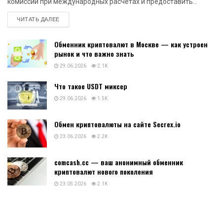
комиссии при международных расчетах и предоставить...
DETAILS
ЧИТАТЬ ДАЛЕЕ
Обменник криптовалют в Москве — как устроен
рынок и что важно знать
29.06.2026
2.1K
Что такое USDT миксер
29.06.2026
1.5K
Обмен криптовалюты на сайте Secrex.io
23.06.2026
2.2K
comcash.cc — ваш анонимный обменник
криптовалют нового поколения
23.05.2026
2.1K