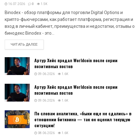
16.07.2026
0
1.5K
Binodex - обзор платформы для торговли Digital Options и
крипто-фьючерсами, как работает платформа, регистрация и
вход в личный кабинет, преимущества и недостатки, отзывы о
бинодекс Binodex - это...
DETAILS
ЧИТАТЬ ДАЛЕЕ
Артур Хейс продал Worldcoin после серии
позитивных постов
09.06.2026
1.6K
Артур Хейс продал Worldcoin после серии
позитивных постов
09.06.2026
1.6K
По словам аналитика, «быки еще не сдались» в
отношении биткоина — так он оценил текущую
ситуацию!
08.06.2026
1.6K