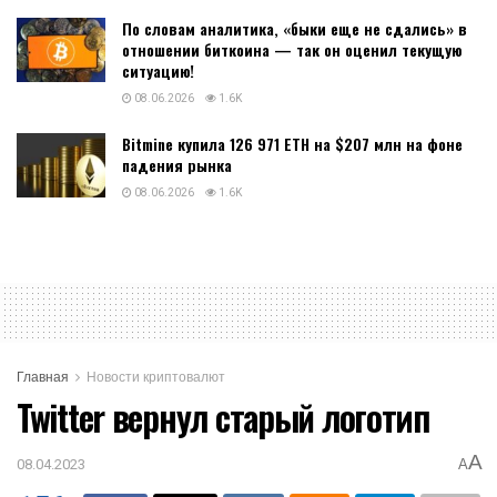
По словам аналитика, «быки еще не сдались» в
отношении биткоина — так он оценил текущую
ситуацию!
08.06.2026
1.6K
Bitmine купила 126 971 ETH на $207 млн на фоне
падения рынка
08.06.2026
1.6K
Главная
Новости криптовалют
Twitter вернул старый логотип
A
08.04.2023
A