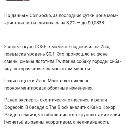
Binodex — обзор платформы для торговли
Digital Options и крипто-фьючерсами, как
работает платформа, регистрация и вход в
личный кабинет, преимущества и недостатки,
отзывы о бинодекс
16.07.2026
1.5K
Артур Хейс продал Worldcoin после серии
позитивных постов
09.06.2026
1.6K
По данным CoinGecko, за последние сутки цена мем-
криптовалюты снизилась на 8,2% — до $0,0828.