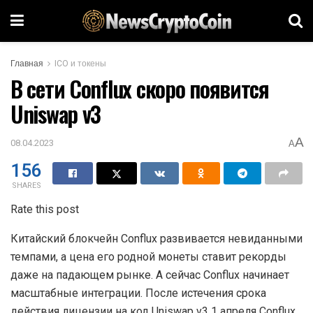
Главная
ICO и токены
В сети Conflux скоро появится
Uniswap v3
A
08.04.2023
A
156
SHARES
Rate this post
Китайский блокчейн Conflux развивается невиданными
темпами, а цена его родной монеты ставит рекорды
даже на падающем рынке. А сейчас Conflux начинает
масштабные интеграции. После истечения срока
действия лицензии на код Uniswap v3 1 апреля Conflux