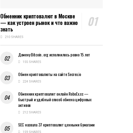
Обменник криптовалют в Москве
— как устроен рынок и что важно
знать
210 SHARES
Домену Bitcoin․org исполнилось ровно 15 лет
155 SHARES
Обмен криптовалюты на сайте Secrex.io
224 SHARES
Обменник криптовалют онлайн RoboEx.cc —
быстрый и удобный способ обмена цифровых
активов
212 SHARES
SEC назвала 37 криптовалют ценными бумагами
159 SHARES