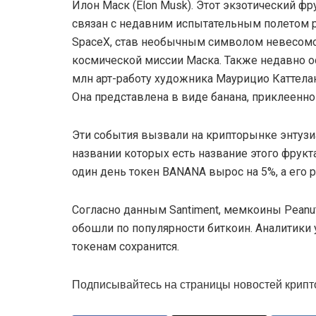
Илон Маск (Elon Musk). Этот экзотический фр
связан с недавним испытательным полетом 
SpaceX, став необычным символом невесомо
космической миссии Маска. Также недавно осн
млн арт-работу художника Маурицио Каттелана
Она представлена в виде банана, приклеенног
Эти события вызвали на крипторынке энтузи
названии которых есть название этого фрукт
один день токен BANANA вырос на 5%, а его р
Согласно данным Santiment, мемкоины Peanut t
обошли по популярности биткоин. Аналитики 
токенам сохранится.
Подписывайтесь на страницы новостей крипт