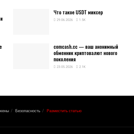
Что такое USDT миксер
 и
29.06.2026
1.5K
е
comcash.cc — ваш анонимный
обменник криптовалют нового
поколения
23.05.2026
2.1K
окены
Безопасность
Разместить статью