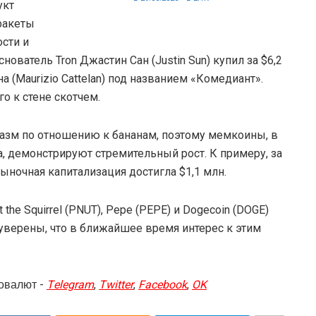
укт
ракеты
сти и
ователь Tron Джастин Сан (Justin Sun) купил за $6,2
 (Maurizio Cattelan) под названием «Комедиант».
о к стене скотчем.
азм по отношению к бананам, поэтому мемкоины, в
а, демонстрируют стремительный рост. К примеру, за
ыночная капитализация достигла $1,1 млн.
he Squirrel (PNUT), Pepe (PEPE) и Dogecoin (DOGE)
уверены, что в ближайшее время интерес к этим
овалют -
Telegram
,
Twitter
,
Facebook
,
OK