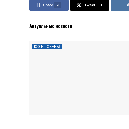
Share
61
Tweet
38
S
Актуальные новости
ICO И ТОКЕНЫ