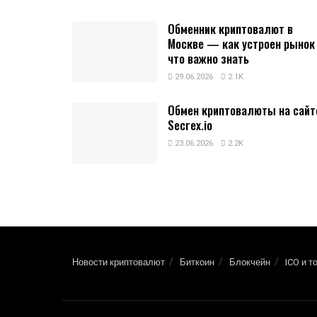
Обменник криптовалют в
Москве — как устроен рынок
что важно знать
29.06.2026
2.1K
Обмен криптовалюты на сайт
Secrex.io
23.06.2026
2.2K
Новости криптовалют
Биткоин
Блокчейн
ICO и т