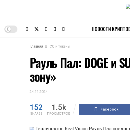
НОВОСТИ КРИПТО
Главная
ICO и токены
Рауль Пал: DOGE и SU
зону»
24.11.2024
152
1.5k
Facebook
SHARES
ПРОСМОТРОВ
Гендиректор Real Vision Рауль Пал предп