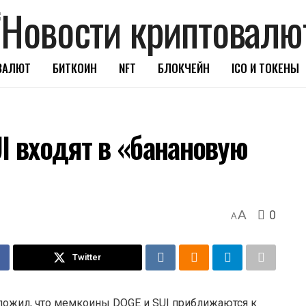
ВАЛЮТ
БИТКОИН
NFT
БЛОКЧЕЙН
ICO И ТОКЕНЫ
I входят в «банановую
0
A
A
Twitter
оложил, что мемкоины DOGE и SUI приближаются к