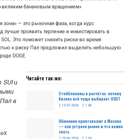
л «великим банановым вращением».
ая зона» — это рыночная фаза, когда курс
од лучше проявить терпение и инвестировать в
 SOL. Это поможет снизить риски во время
остью к риску Пал предложил выделить небольшую
вроде DOGE.
Читайте так-же:
 SUI и
орыми
Стейблкоины в расчётах: почему
бизнес всё чаще выбирает USDT
 Пал в
13.07.2026
1.5K
Обменник криптовалют в Москве
— как устроен рынок и что важно
знать
ceX
29.06.2026
2.1K