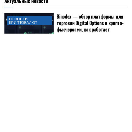
Актуальные новости
Binodex — обзор платформы для
НОВОСТИ
торговли Digital Options и крипто-
КРИПТОВАЛЮТ
фьючерсами, как работает
платформа, регистрация и вход в
личный кабинет, преимущества и
недостатки, отзывы о бинодекс
16.07.2026
0
1.6K
Binodex - обзор платформы для торговли Digital Options и
крипто-фьючерсами, как работает платформа, регистрация и
вход в личный кабинет, преимущества и недостатки, отзывы о
бинодекс Binodex - это...
DETAILS
ЧИТАТЬ ДАЛЕЕ
Артур Хейс продал Worldcoin после серии
позитивных постов
09.06.2026
1.6K