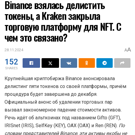
Binance взялась делистить
токены, а Kraken закрыла
торговую платформу для NFT. С
чем это связано?
A
28.11.2024
A
152
SHARES
Крупнейшая криптобиржа Binance анонсировала
делистинг пяти токенов со своей платформы, причём
процедура будет завершена до декабря.
Официальный анонс об удалении торговых пар
вызвал закономерное падение стоимости активов.
Речь идёт об альткоинах под названием Gifto (GFT),
IRISnet (IRIS), SelfKey (KEY), OAX (OAX) и Ren (REN).
По
словам представителей Binance, эти активы якобы не