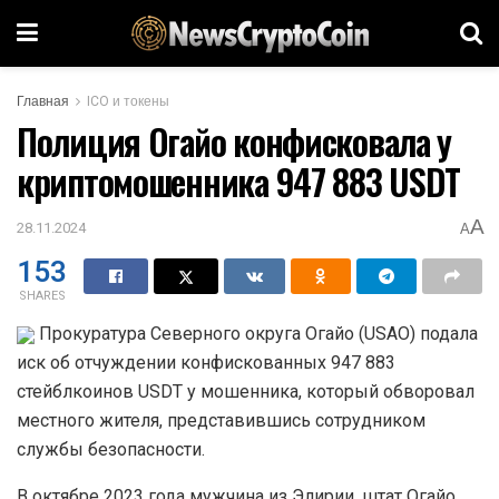
Главная
ICO и токены
Полиция Огайо конфисковала у
криптомошенника 947 883 USDT
A
28.11.2024
A
153
SHARES
Прокуратура Северного округа Огайо (USAO) подала
иск об отчуждении конфискованных 947 883
стейблкоинов USDT у мошенника, который обворовал
местного жителя, представившись сотрудником
службы безопасности.
В октябре 2023 года мужчина из Элирии, штат Огайо,